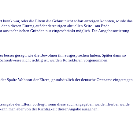
krank war, oder die Eltern die Geburt nicht sofort anzeigen konnten, wurde das
ann diesen Eintrag auf der derzeitigen aktuellen Seite - am Ende -
st aus technischen Gründen nur eingeschränkt möglich. Die Ausgabesortierung
r besser gesagt, wie die Bewohner ihn ausgesprochen haben. Später dann so
e Schreibweise nicht richtig ist, wurden Korrekturen vorgenommen.
r Spalte Wohnort der Eltern, grundsätzlich der deutsche Ortsname eingetragen.
rtsangabe der Eltern vorliegt, wenn diese auch angegeben wurde. Hierbei wurde
d kann man aber von der Richtigkeit dieser Angabe ausgehen.