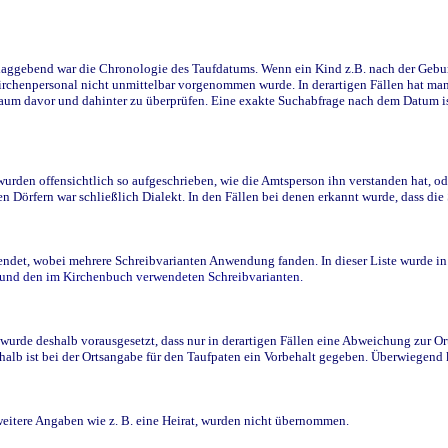
ggebend war die Chronologie des Taufdatums. Wenn ein Kind z.B. nach der Geburt 
rchenpersonal nicht unmittelbar vorgenommen wurde. In derartigen Fällen hat man d
raum davor und dahinter zu überprüfen. Eine exakte Suchabfrage nach dem Datum i
den offensichtlich so aufgeschrieben, wie die Amtsperson ihn verstanden hat, ode
n Dörfern war schließlich Dialekt. In den Fällen bei denen erkannt wurde, dass di
t, wobei mehrere Schreibvarianten Anwendung fanden. In dieser Liste wurde in de
n und den im Kirchenbuch verwendeten Schreibvarianten.
wurde deshalb vorausgesetzt, dass nur in derartigen Fällen eine Abweichung zur O
eshalb ist bei der Ortsangabe für den Taufpaten ein Vorbehalt gegeben. Überwiegen
weitere Angaben wie z. B. eine Heirat, wurden nicht übernommen.