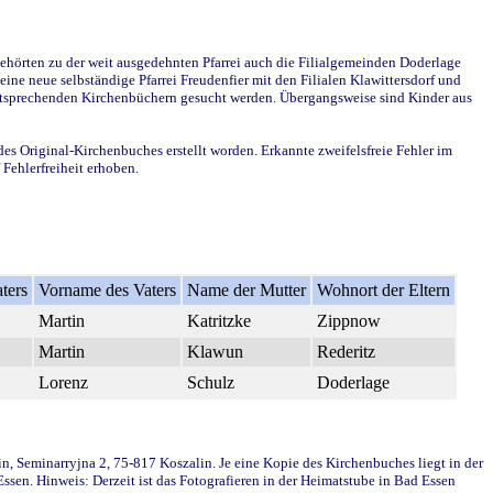
ehörten zu der weit ausgedehnten Pfarrei auch die Filialgemeinden Doderlage
ine neue selbständige Pfarrei Freudenfier mit den Filialen Klawittersdorf und
 entsprechenden Kirchenbüchern gesucht werden. Übergangsweise sind Kinder aus
des Original-Kirchenbuches erstellt worden. Erkannte zweifelsfreie Fehler im
Fehlerfreiheit erhoben.
ters
Vorname des Vaters
Name der Mutter
Wohnort der Eltern
Martin
Katritzke
Zippnow
Martin
Klawun
Rederitz
Lorenz
Schulz
Doderlage
in, Seminarryjna 2, 75-817 Koszalin. Je eine Kopie des Kirchenbuches liegt in der
en. Hinweis: Derzeit ist das Fotografieren in der Heimatstube in Bad Essen