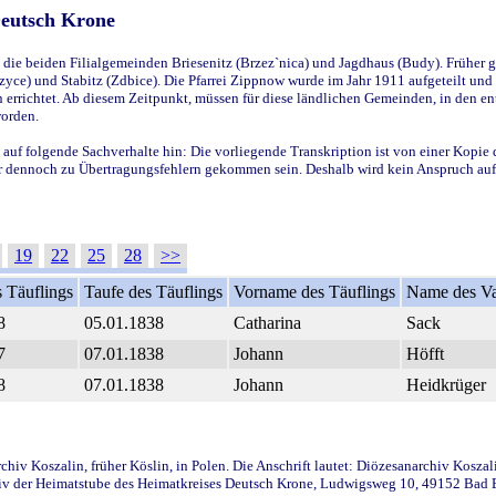
Deutsch Krone
ie beiden Filialgemeinden Briesenitz (Brzez`nica) und Jagdhaus (Budy). Früher g
yce) und Stabitz (Zdbice). Die Pfarrei Zippnow wurde im Jahr 1911 aufgeteilt und e
en errichtet. Ab diesem Zeitpunkt, müssen für diese ländlichen Gemeinden, in den
worden.
 auf folgende Sachverhalte hin: Die vorliegende Transkription ist von einer Kopie 
aber dennoch zu Übertragungsfehlern gekommen sein. Deshalb wird kein Anspruch auf 
19
22
25
28
>>
 Täuflings
Taufe des Täuflings
Vorname des Täuflings
Name des Va
8
05.01.1838
Catharina
Sack
7
07.01.1838
Johann
Höfft
8
07.01.1838
Johann
Heidkrüger
iv Koszalin, früher Köslin, in Polen. Die Anschrift lautet: Diözesanarchiv Koszal
v der Heimatstube des Heimatkreises Deutsch Krone, Ludwigsweg 10, 49152 Bad Ess