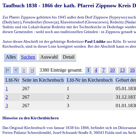
Taufbuch 1838 - 1866 der kath. Pfarrei Zippnow Kreis 
Zur Pfarrei Zippnow gehörten bis 1945 außer dem Dorf Zippnow (Sypnywo) noch d
(Dudylany), Freudenfier (Szwecja), Klawittersdorf (Glowaczewo), Rederitz (Nadarz
Stabitz und ein Lokalvikariat Rederitz mit der Tochterkirche in Doderlage wurd
diesen Gemeinden - wohl noch aus traditionellen Gründen - in Zippnow getauft 
Autor dieser Abschrift ist der gebürtige Rederitzer
Paul Lüdtke
aus Köln. Er weist
Kirchenbuch, sind in dieser Liste korrigiert worden. Bei der Abschrift kann es 
Alles
Suchen
Auswahl
Detail
|<
<
>
>|
3380 Einträge gesamt:
1
4
7
10
13
16
Lfd-Nr
Seite im Kirchenbuch
Lfd-Nr im Kirchenbuch
Geburt des
1
267
1
05.01.183
2
267
2
31.12.183
3
267
3
01.01.183
Hinweise zu den Kirchenbüchern
Das Original-Kirchenbuch von Januar 1838 bis 1866, befindet sich im Diözesanarch
Freien Prälatur Schneidemühl, Josef-Schwank-Straße 8, 36043 Fulda und im Archi