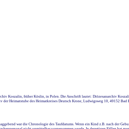
iv Koszalin, früher Köslin, in Polen. Die Anschrift lautet: Diözesanarchiv Koszal
v der Heimatstube des Heimatkreises Deutsch Krone, Ludwigsweg 10, 49152 Bad Ess
ggebend war die Chronologie des Taufdatums. Wenn ein Kind z.B. nach der Geburt 
rchenpersonal nicht unmittelbar vorgenommen wurde. In derartigen Fällen hat man d