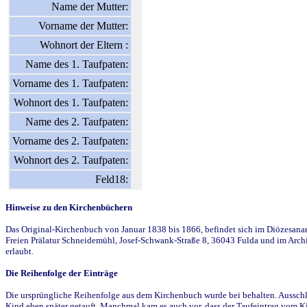
Name der Mutter:
Vorname der Mutter:
Wohnort der Eltern :
Name des 1. Taufpaten:
Vorname des 1. Taufpaten:
Wohnort des 1. Taufpaten:
Name des 2. Taufpaten:
Vorname des 2. Taufpaten:
Wohnort des 2. Taufpaten:
Feld18:
Hinweise zu den Kirchenbüchern
Das Original-Kirchenbuch von Januar 1838 bis 1866, befindet sich im Diözesanarch
Freien Prälatur Schneidemühl, Josef-Schwank-Straße 8, 36043 Fulda und im Archi
erlaubt.
Die Reihenfolge der Einträge
Die ursprüngliche Reihenfolge aus dem Kirchenbuch wurde bei behalten. Ausschla
Kind eben später getauft. Manchmal kam es auch vor, dass der Taufeintrag vom Ki