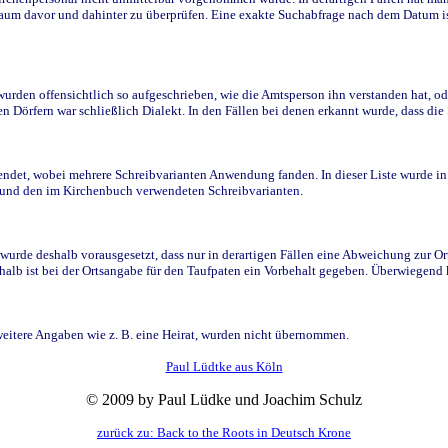
raum davor und dahinter zu überprüfen. Eine exakte Suchabfrage nach dem Datum i
den offensichtlich so aufgeschrieben, wie die Amtsperson ihn verstanden hat, ode
n Dörfern war schließlich Dialekt. In den Fällen bei denen erkannt wurde, dass di
t, wobei mehrere Schreibvarianten Anwendung fanden. In dieser Liste wurde in de
n und den im Kirchenbuch verwendeten Schreibvarianten.
wurde deshalb vorausgesetzt, dass nur in derartigen Fällen eine Abweichung zur O
eshalb ist bei der Ortsangabe für den Taufpaten ein Vorbehalt gegeben. Überwiegen
weitere Angaben wie z. B. eine Heirat, wurden nicht übernommen.
Paul Lüdtke aus Köln
© 2009 by Paul Lüdke und Joachim Schulz
zurück zu: Back to the Roots in Deutsch Krone