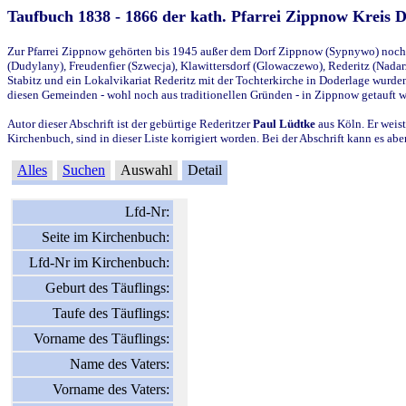
Taufbuch 1838 - 1866 der kath. Pfarrei Zippnow Kreis 
Zur Pfarrei Zippnow gehörten bis 1945 außer dem Dorf Zippnow (Sypnywo) noch d
(Dudylany), Freudenfier (Szwecja), Klawittersdorf (Glowaczewo), Rederitz (Nadarz
Stabitz und ein Lokalvikariat Rederitz mit der Tochterkirche in Doderlage wurd
diesen Gemeinden - wohl noch aus traditionellen Gründen - in Zippnow getauft 
Autor dieser Abschrift ist der gebürtige Rederitzer
Paul Lüdtke
aus Köln. Er weist
Kirchenbuch, sind in dieser Liste korrigiert worden. Bei der Abschrift kann es 
Alles
Suchen
Auswahl
Detail
Lfd-Nr:
Seite im Kirchenbuch:
Lfd-Nr im Kirchenbuch:
Geburt des Täuflings:
Taufe des Täuflings:
Vorname des Täuflings:
Name des Vaters:
Vorname des Vaters: