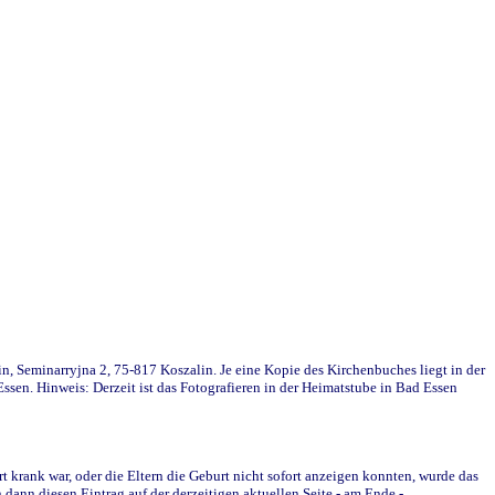
in, Seminarryjna 2, 75-817 Koszalin. Je eine Kopie des Kirchenbuches liegt in der
en. Hinweis: Derzeit ist das Fotografieren in der Heimatstube in Bad Essen
krank war, oder die Eltern die Geburt nicht sofort anzeigen konnten, wurde das
ann diesen Eintrag auf der derzeitigen aktuellen Seite - am Ende -