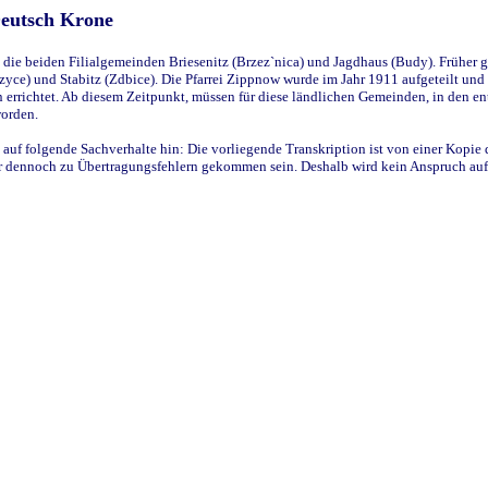
Deutsch Krone
ie beiden Filialgemeinden Briesenitz (Brzez`nica) und Jagdhaus (Budy). Früher g
yce) und Stabitz (Zdbice). Die Pfarrei Zippnow wurde im Jahr 1911 aufgeteilt und e
en errichtet. Ab diesem Zeitpunkt, müssen für diese ländlichen Gemeinden, in den
worden.
 auf folgende Sachverhalte hin: Die vorliegende Transkription ist von einer Kopie 
aber dennoch zu Übertragungsfehlern gekommen sein. Deshalb wird kein Anspruch auf 