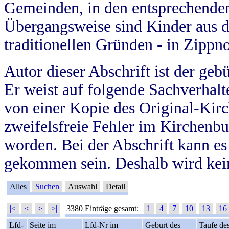
Gemeinden, in den entsprechende
Übergangsweise sind Kinder aus 
traditionellen Gründen - in Zippn
Autor dieser Abschrift ist der geb
Er weist auf folgende Sachverhalte
von einer Kopie des Original-Kirc
zweifelsfreie Fehler im Kirchenbuc
worden. Bei der Abschrift kann e
gekommen sein. Deshalb wird kein
Alles
Suchen
Auswahl
Detail
|<
<
>
>|
3380 Einträge gesamt:
1
4
7
10
13
16
Lfd-
Seite im
Lfd-Nr im
Geburt des
Taufe de