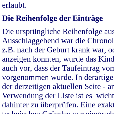
erlaubt.
Die Reihenfolge der Einträge
Die ursprüngliche Reihenfolge au
Ausschlaggebend war die Chronol
z.B. nach der Geburt krank war, od
anzeigen konnten, wurde das Kind
auch vor, dass der Taufeintrag vo
vorgenommen wurde. In derartigen
der derzeitigen aktuellen Seite -
Verwendung der Liste ist es wich
dahinter zu überprüfen. Eine exa
technischen Gründen nur eingesch