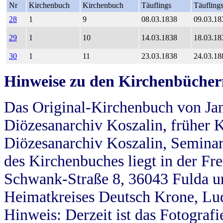
Nr
Kirchenbuch
Kirchenbuch
Täuflings
Täufling
28
1
9
08.03.1838
09.03.18
29
1
10
14.03.1838
18.03.18
30
1
11
23.03.1838
24.03.18
Hinweise zu den Kirchenbücher
Das Original-Kirchenbuch von Jan
Diözesanarchiv Koszalin, früher Kö
Diözesanarchiv Koszalin, Seminar
des Kirchenbuches liegt in der Fr
Schwank-Straße 8, 36043 Fulda u
Heimatkreises Deutsch Krone, Lu
Hinweis: Derzeit ist das Fotograf