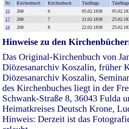
Nr
Kirchenbuch
Kirchenbuch
Täuflings
Täufling
16
268
6
05.02.1838
05.02.18
17
268
7
21.02.1838
25.02.18
18
268
8
22.02.1838
25.02.18
Hinweise zu den Kirchenbücher
Das Original-Kirchenbuch von Jan
Diözesanarchiv Koszalin, früher Kö
Diözesanarchiv Koszalin, Seminar
des Kirchenbuches liegt in der Fr
Schwank-Straße 8, 36043 Fulda u
Heimatkreises Deutsch Krone, Lu
Hinweis: Derzeit ist das Fotograf