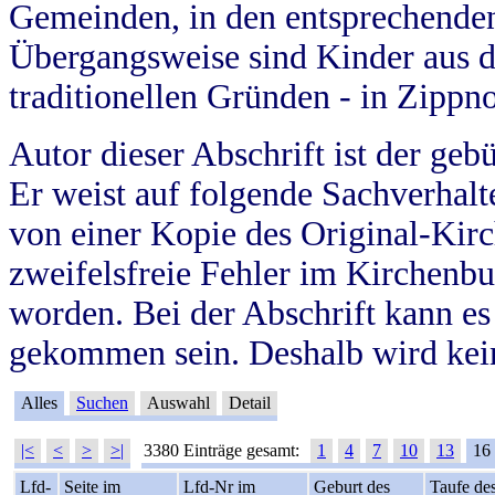
Gemeinden, in den entsprechende
Übergangsweise sind Kinder aus 
traditionellen Gründen - in Zippn
Autor dieser Abschrift ist der geb
Er weist auf folgende Sachverhalte
von einer Kopie des Original-Kirc
zweifelsfreie Fehler im Kirchenbuc
worden. Bei der Abschrift kann e
gekommen sein. Deshalb wird kein
Alles
Suchen
Auswahl
Detail
|<
<
>
>|
3380 Einträge gesamt:
1
4
7
10
13
16
Lfd-
Seite im
Lfd-Nr im
Geburt des
Taufe de