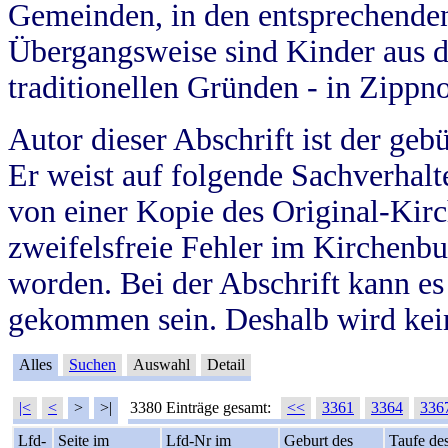
Gemeinden, in den entsprechende
Übergangsweise sind Kinder aus 
traditionellen Gründen - in Zippn
Autor dieser Abschrift ist der geb
Er weist auf folgende Sachverhalte
von einer Kopie des Original-Kirc
zweifelsfreie Fehler im Kirchenbuc
worden. Bei der Abschrift kann e
gekommen sein. Deshalb wird kein
Alles
Suchen
Auswahl
Detail
|<
<
>
>|
3380 Einträge gesamt:
<<
3361
3364
336
Lfd-
Seite im
Lfd-Nr im
Geburt des
Taufe de