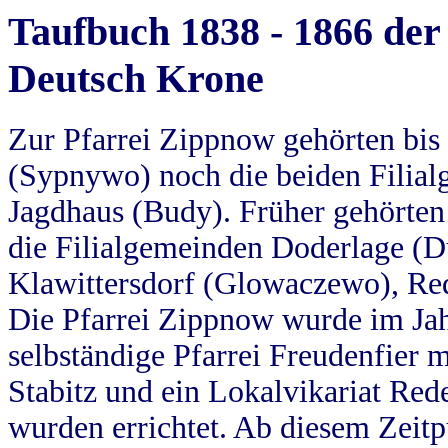
Taufbuch 1838 - 1866 der
Deutsch Krone
Zur Pfarrei Zippnow gehörten bi
(Sypnywo) noch die beiden Filial
Jagdhaus (Budy). Früher gehörten 
die Filialgemeinden Doderlage (D
Klawittersdorf (Glowaczewo), Red
Die Pfarrei Zippnow wurde im Jah
selbständige Pfarrei Freudenfier m
Stabitz und ein Lokalvikariat Red
wurden errichtet. Ab diesem Zeitp