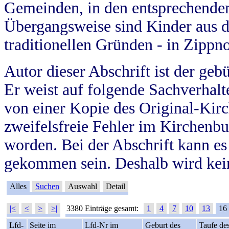
Gemeinden, in den entsprechende
Übergangsweise sind Kinder aus 
traditionellen Gründen - in Zippn
Autor dieser Abschrift ist der geb
Er weist auf folgende Sachverhalte
von einer Kopie des Original-Kirc
zweifelsfreie Fehler im Kirchenbuc
worden. Bei der Abschrift kann e
gekommen sein. Deshalb wird kein
Alles
Suchen
Auswahl
Detail
|<
<
>
>|
3380 Einträge gesamt:
1
4
7
10
13
16
Lfd-
Seite im
Lfd-Nr im
Geburt des
Taufe de