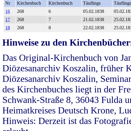
Nr
Kirchenbuch
Kirchenbuch
Täuflings
Täufling
16
268
6
05.02.1838
05.02.18
17
268
7
21.02.1838
25.02.18
18
268
8
22.02.1838
25.02.18
Hinweise zu den Kirchenbücher
Das Original-Kirchenbuch von Jan
Diözesanarchiv Koszalin, früher Kö
Diözesanarchiv Koszalin, Seminar
des Kirchenbuches liegt in der Fr
Schwank-Straße 8, 36043 Fulda u
Heimatkreises Deutsch Krone, Lu
Hinweis: Derzeit ist das Fotograf