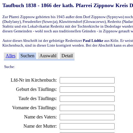
Taufbuch 1838 - 1866 der kath. Pfarrei Zippnow Kreis 
Zur Pfarrei Zippnow gehörten bis 1945 außer dem Dorf Zippnow (Sypnywo) noch d
(Dudylany), Freudenfier (Szwecja), Klawittersdorf (Glowaczewo), Rederitz (Nadarz
Stabitz und ein Lokalvikariat Rederitz mit der Tochterkirche in Doderlage wurd
diesen Gemeinden - wohl noch aus traditionellen Gründen - in Zippnow getauft 
Autor dieser Abschrift ist der gebürtige Rederitzer
Paul Lüdtke
aus Köln. Er weist
Kirchenbuch, sind in dieser Liste korrigiert worden. Bei der Abschrift kann es 
Alles
Suchen
Auswahl
Detail
Suche:
Lfd-Nr im Kirchenbuch:
Geburt des Täuflings:
Taufe des Täuflings:
Vorname des Täuflings:
Name des Vaters:
Name der Mutter: