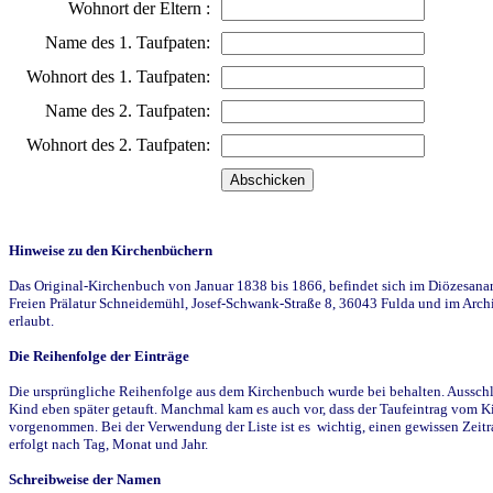
Wohnort der Eltern :
Name des 1. Taufpaten:
Wohnort des 1. Taufpaten:
Name des 2. Taufpaten:
Wohnort des 2. Taufpaten:
Hinweise zu den Kirchenbüchern
Das Original-Kirchenbuch von Januar 1838 bis 1866, befindet sich im Diözesanarch
Freien Prälatur Schneidemühl, Josef-Schwank-Straße 8, 36043 Fulda und im Archi
erlaubt.
Die Reihenfolge der Einträge
Die ursprüngliche Reihenfolge aus dem Kirchenbuch wurde bei behalten. Ausschla
Kind eben später getauft. Manchmal kam es auch vor, dass der Taufeintrag vom Ki
vorgenommen. Bei der Verwendung der Liste ist es wichtig, einen gewissen Zeit
erfolgt nach Tag, Monat und Jahr.
Schreibweise der Namen