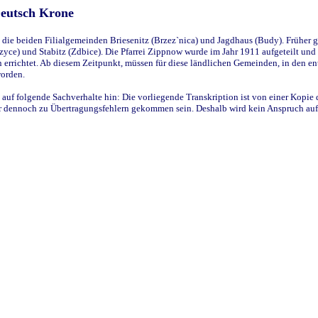
Deutsch Krone
ie beiden Filialgemeinden Briesenitz (Brzez`nica) und Jagdhaus (Budy). Früher g
yce) und Stabitz (Zdbice). Die Pfarrei Zippnow wurde im Jahr 1911 aufgeteilt und e
en errichtet. Ab diesem Zeitpunkt, müssen für diese ländlichen Gemeinden, in den
worden.
 auf folgende Sachverhalte hin: Die vorliegende Transkription ist von einer Kopie 
aber dennoch zu Übertragungsfehlern gekommen sein. Deshalb wird kein Anspruch auf 