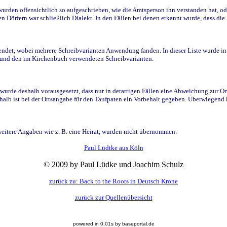
den offensichtlich so aufgeschrieben, wie die Amtsperson ihn verstanden hat, ode
n Dörfern war schließlich Dialekt. In den Fällen bei denen erkannt wurde, dass di
t, wobei mehrere Schreibvarianten Anwendung fanden. In dieser Liste wurde in de
n und den im Kirchenbuch verwendeten Schreibvarianten.
wurde deshalb vorausgesetzt, dass nur in derartigen Fällen eine Abweichung zur O
eshalb ist bei der Ortsangabe für den Taufpaten ein Vorbehalt gegeben. Überwiegen
weitere Angaben wie z. B. eine Heirat, wurden nicht übernommen.
Paul Lüdtke aus Köln
© 2009 by Paul Lüdke und Joachim Schulz
zurück zu: Back to the Roots in Deutsch Krone
zurück zur Quellenübersicht
powered in 0.01s by baseportal.de