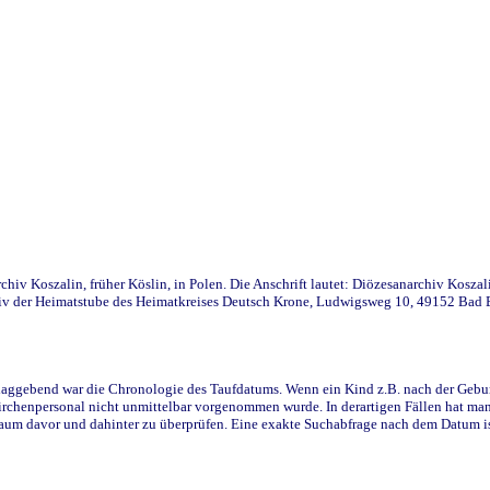
iv Koszalin, früher Köslin, in Polen. Die Anschrift lautet: Diözesanarchiv Koszal
v der Heimatstube des Heimatkreises Deutsch Krone, Ludwigsweg 10, 49152 Bad Ess
ggebend war die Chronologie des Taufdatums. Wenn ein Kind z.B. nach der Geburt 
rchenpersonal nicht unmittelbar vorgenommen wurde. In derartigen Fällen hat man d
raum davor und dahinter zu überprüfen. Eine exakte Suchabfrage nach dem Datum i