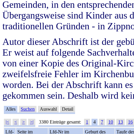
Gemeinden, in den entsprechende
Übergangsweise sind Kinder aus 
traditionellen Gründen - in Zippn
Autor dieser Abschrift ist der geb
Er weist auf folgende Sachverhalte
von einer Kopie des Original-Kirc
zweifelsfreie Fehler im Kirchenbuc
worden. Bei der Abschrift kann e
gekommen sein. Deshalb wird kein
Alles
Suchen
Auswahl
Detail
|<
<
>
>|
3380 Einträge gesamt:
1
4
7
10
13
16
Lfd-
Seite im
Lfd-Nr im
Geburt des
Taufe de