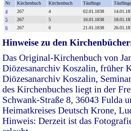
Nr
Kirchenbuch
Kirchenbuch
Täuflings
Täufling
4
267
4
02.01.1838
14.01.18
5
267
5
16.01.1838
18.01.18
6
267
6
21.01.1838
26.01.18
Hinweise zu den Kirchenbücher
Das Original-Kirchenbuch von Jan
Diözesanarchiv Koszalin, früher Kö
Diözesanarchiv Koszalin, Seminar
des Kirchenbuches liegt in der Fr
Schwank-Straße 8, 36043 Fulda u
Heimatkreises Deutsch Krone, Lu
Hinweis: Derzeit ist das Fotograf