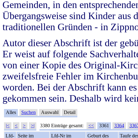
Gemeinden, in den entsprechende
Übergangsweise sind Kinder aus 
traditionellen Gründen - in Zippn
Autor dieser Abschrift ist der geb
Er weist auf folgende Sachverhalte
von einer Kopie des Original-Kirc
zweifelsfreie Fehler im Kirchenbuc
worden. Bei der Abschrift kann e
gekommen sein. Deshalb wird kein
Alles
Suchen
Auswahl
Detail
|<
<
>
>|
3380 Einträge gesamt:
<<
3361
3364
336
Lfd-
Seite im
Lfd-Nr im
Geburt des
Taufe de