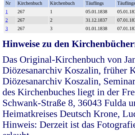
Nr
Kirchenbuch
Kirchenbuch
Täuflings
Täufling
1
267
1
05.01.1838
05.01.18
2
267
2
31.12.1837
07.01.18
3
267
3
01.01.1838
07.01.18
Hinweise zu den Kirchenbücher
Das Original-Kirchenbuch von Jan
Diözesanarchiv Koszalin, früher Kö
Diözesanarchiv Koszalin, Seminar
des Kirchenbuches liegt in der Fr
Schwank-Straße 8, 36043 Fulda u
Heimatkreises Deutsch Krone, Lu
Hinweis: Derzeit ist das Fotograf