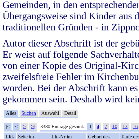
Gemeinden, in den entsprechende
Übergangsweise sind Kinder aus 
traditionellen Gründen - in Zippn
Autor dieser Abschrift ist der geb
Er weist auf folgende Sachverhalte
von einer Kopie des Original-Kirc
zweifelsfreie Fehler im Kirchenbuc
worden. Bei der Abschrift kann e
gekommen sein. Deshalb wird kein
Alles
Suchen
Auswahl
Detail
|<
<
>
>|
3380 Einträge gesamt:
1
4
7
10
13
16
Lfd-
Seite im
Lfd-Nr im
Geburt des
Taufe de