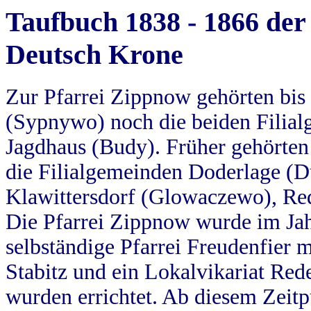
Taufbuch 1838 - 1866 der
Deutsch Krone
Zur Pfarrei Zippnow gehörten bi
(Sypnywo) noch die beiden Filial
Jagdhaus (Budy). Früher gehörten 
die Filialgemeinden Doderlage (D
Klawittersdorf (Glowaczewo), Red
Die Pfarrei Zippnow wurde im Jah
selbständige Pfarrei Freudenfier m
Stabitz und ein Lokalvikariat Red
wurden errichtet. Ab diesem Zeitp