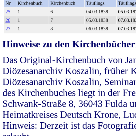
Nr
Kirchenbuch
Kirchenbuch
Täuflings
Täufling
25
1
6
04.03.1838
05.03.18
26
1
7
05.03.1838
07.03.18
27
1
8
06.03.1838
07.03.18
Hinweise zu den Kirchenbücher
Das Original-Kirchenbuch von Jan
Diözesanarchiv Koszalin, früher Kö
Diözesanarchiv Koszalin, Seminar
des Kirchenbuches liegt in der Fr
Schwank-Straße 8, 36043 Fulda u
Heimatkreises Deutsch Krone, Lu
Hinweis: Derzeit ist das Fotograf