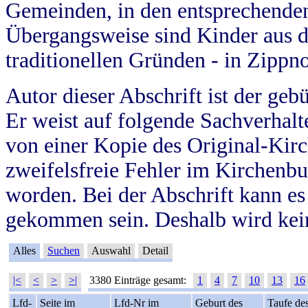
Gemeinden, in den entsprechende
Übergangsweise sind Kinder aus 
traditionellen Gründen - in Zippn
Autor dieser Abschrift ist der geb
Er weist auf folgende Sachverhalte
von einer Kopie des Original-Kirc
zweifelsfreie Fehler im Kirchenbuc
worden. Bei der Abschrift kann e
gekommen sein. Deshalb wird kein
Alles
Suchen
Auswahl
Detail
|<
<
>
>|
3380 Einträge gesamt:
1
4
7
10
13
16
Lfd-
Seite im
Lfd-Nr im
Geburt des
Taufe de