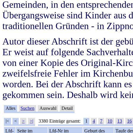
Gemeinden, in den entsprechende
Übergangsweise sind Kinder aus 
traditionellen Gründen - in Zippn
Autor dieser Abschrift ist der geb
Er weist auf folgende Sachverhalte
von einer Kopie des Original-Kirc
zweifelsfreie Fehler im Kirchenbuc
worden. Bei der Abschrift kann e
gekommen sein. Deshalb wird kein
Alles
Suchen
Auswahl
Detail
|<
<
>
>|
3380 Einträge gesamt:
1
4
7
10
13
16
Lfd-
Seite im
Lfd-Nr im
Geburt des
Taufe de