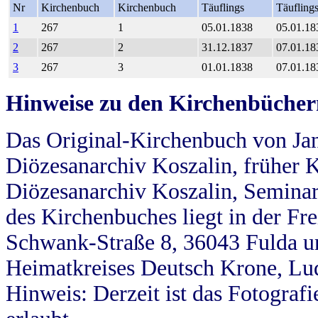
Nr
Kirchenbuch
Kirchenbuch
Täuflings
Täufling
1
267
1
05.01.1838
05.01.18
2
267
2
31.12.1837
07.01.18
3
267
3
01.01.1838
07.01.18
Hinweise zu den Kirchenbücher
Das Original-Kirchenbuch von Jan
Diözesanarchiv Koszalin, früher Kö
Diözesanarchiv Koszalin, Seminar
des Kirchenbuches liegt in der Fr
Schwank-Straße 8, 36043 Fulda u
Heimatkreises Deutsch Krone, Lu
Hinweis: Derzeit ist das Fotograf