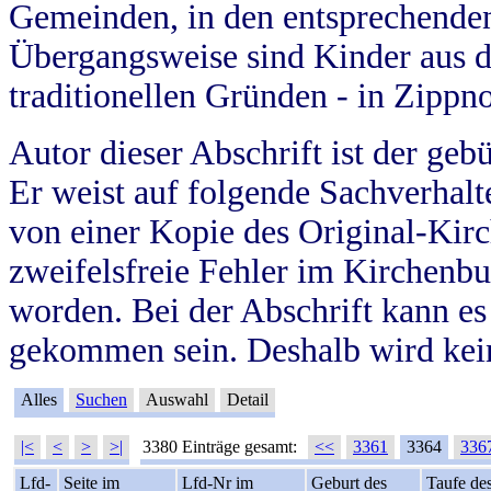
Gemeinden, in den entsprechende
Übergangsweise sind Kinder aus 
traditionellen Gründen - in Zippn
Autor dieser Abschrift ist der geb
Er weist auf folgende Sachverhalte
von einer Kopie des Original-Kirc
zweifelsfreie Fehler im Kirchenbuc
worden. Bei der Abschrift kann e
gekommen sein. Deshalb wird kein
Alles
Suchen
Auswahl
Detail
|<
<
>
>|
3380 Einträge gesamt:
<<
3361
3364
336
Lfd-
Seite im
Lfd-Nr im
Geburt des
Taufe de