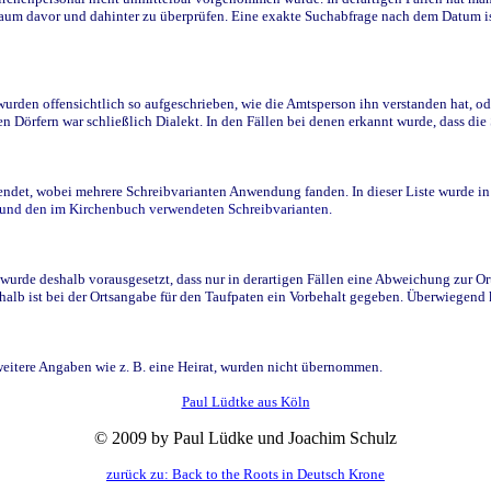
raum davor und dahinter zu überprüfen. Eine exakte Suchabfrage nach dem Datum i
den offensichtlich so aufgeschrieben, wie die Amtsperson ihn verstanden hat, ode
n Dörfern war schließlich Dialekt. In den Fällen bei denen erkannt wurde, dass di
t, wobei mehrere Schreibvarianten Anwendung fanden. In dieser Liste wurde in de
n und den im Kirchenbuch verwendeten Schreibvarianten.
wurde deshalb vorausgesetzt, dass nur in derartigen Fällen eine Abweichung zur O
eshalb ist bei der Ortsangabe für den Taufpaten ein Vorbehalt gegeben. Überwiegen
weitere Angaben wie z. B. eine Heirat, wurden nicht übernommen.
Paul Lüdtke aus Köln
© 2009 by Paul Lüdke und Joachim Schulz
zurück zu: Back to the Roots in Deutsch Krone