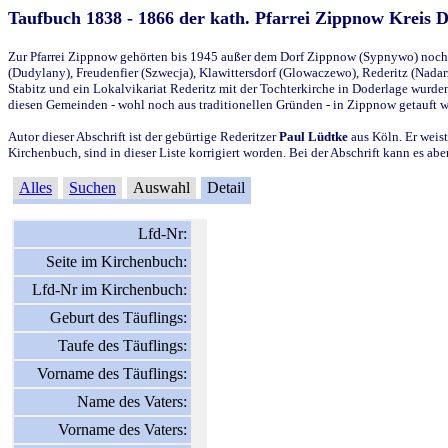
Taufbuch 1838 - 1866 der kath. Pfarrei Zippnow Kreis 
Zur Pfarrei Zippnow gehörten bis 1945 außer dem Dorf Zippnow (Sypnywo) noch d
(Dudylany), Freudenfier (Szwecja), Klawittersdorf (Glowaczewo), Rederitz (Nadarz
Stabitz und ein Lokalvikariat Rederitz mit der Tochterkirche in Doderlage wurd
diesen Gemeinden - wohl noch aus traditionellen Gründen - in Zippnow getauft 
Autor dieser Abschrift ist der gebürtige Rederitzer
Paul Lüdtke
aus Köln. Er weist
Kirchenbuch, sind in dieser Liste korrigiert worden. Bei der Abschrift kann es 
Alles
Suchen
Auswahl
Detail
Lfd-Nr:
Seite im Kirchenbuch:
Lfd-Nr im Kirchenbuch:
Geburt des Täuflings:
Taufe des Täuflings:
Vorname des Täuflings:
Name des Vaters:
Vorname des Vaters: