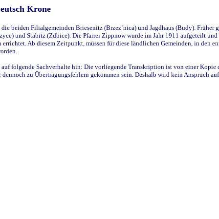
Deutsch Krone
ie beiden Filialgemeinden Briesenitz (Brzez`nica) und Jagdhaus (Budy). Früher g
yce) und Stabitz (Zdbice). Die Pfarrei Zippnow wurde im Jahr 1911 aufgeteilt und e
en errichtet. Ab diesem Zeitpunkt, müssen für diese ländlichen Gemeinden, in den
worden.
 auf folgende Sachverhalte hin: Die vorliegende Transkription ist von einer Kopie 
aber dennoch zu Übertragungsfehlern gekommen sein. Deshalb wird kein Anspruch auf 