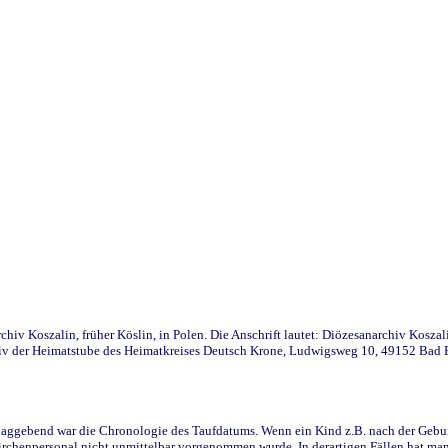
iv Koszalin, früher Köslin, in Polen. Die Anschrift lautet: Diözesanarchiv Koszal
v der Heimatstube des Heimatkreises Deutsch Krone, Ludwigsweg 10, 49152 Bad Ess
ggebend war die Chronologie des Taufdatums. Wenn ein Kind z.B. nach der Geburt 
rchenpersonal nicht unmittelbar vorgenommen wurde. In derartigen Fällen hat man d