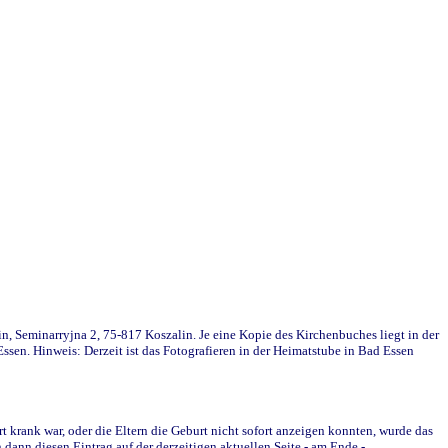
in, Seminarryjna 2, 75-817 Koszalin. Je eine Kopie des Kirchenbuches liegt in der
en. Hinweis: Derzeit ist das Fotografieren in der Heimatstube in Bad Essen
krank war, oder die Eltern die Geburt nicht sofort anzeigen konnten, wurde das
ann diesen Eintrag auf der derzeitigen aktuellen Seite - am Ende -