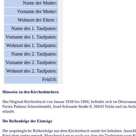
Name der Mutter:
Vorname der Mutter:
Wohnort der Eltern :
Name des 1. Taufpaten:
Vorname des 1. Taufpaten:
Wohnort des 1. Taufpaten:
Name des 2. Taufpaten:
Vorname des 2. Taufpaten:
Wohnort des 2. Taufpaten:
Feld18:
Hinweise zu den Kirchenbüchern
Das Original-Kirchenbuch von Januar 1838 bis 1866, befindet sich im Diözesanarch
Freien Prälatur Schneidemühl, Josef-Schwank-Straße 8, 36043 Fulda und im Archi
erlaubt.
Die Reihenfolge der Einträge
Die ursprüngliche Reihenfolge aus dem Kirchenbuch wurde bei behalten. Ausschla
Kind eben später getauft. Manchmal kam es auch vor, dass der Taufeintrag vom Ki