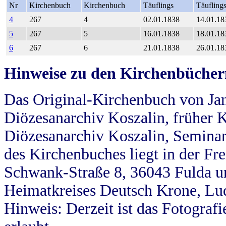
Nr
Kirchenbuch
Kirchenbuch
Täuflings
Täufling
4
267
4
02.01.1838
14.01.18
5
267
5
16.01.1838
18.01.18
6
267
6
21.01.1838
26.01.18
Hinweise zu den Kirchenbücher
Das Original-Kirchenbuch von Jan
Diözesanarchiv Koszalin, früher Kö
Diözesanarchiv Koszalin, Seminar
des Kirchenbuches liegt in der Fr
Schwank-Straße 8, 36043 Fulda u
Heimatkreises Deutsch Krone, Lu
Hinweis: Derzeit ist das Fotograf