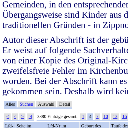
Gemeinden, in den entsprechende
Übergangsweise sind Kinder aus 
traditionellen Gründen - in Zippn
Autor dieser Abschrift ist der geb
Er weist auf folgende Sachverhalte
von einer Kopie des Original-Kirc
zweifelsfreie Fehler im Kirchenbuc
worden. Bei der Abschrift kann e
gekommen sein. Deshalb wird kein
Alles
Suchen
Auswahl
Detail
|<
<
>
>|
3380 Einträge gesamt:
1
4
7
10
13
16
Lfd-
Seite im
Lfd-Nr im
Geburt des
Taufe de