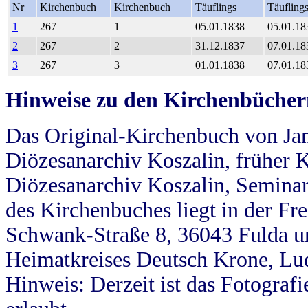
Nr
Kirchenbuch
Kirchenbuch
Täuflings
Täufling
1
267
1
05.01.1838
05.01.18
2
267
2
31.12.1837
07.01.18
3
267
3
01.01.1838
07.01.18
Hinweise zu den Kirchenbücher
Das Original-Kirchenbuch von Jan
Diözesanarchiv Koszalin, früher Kö
Diözesanarchiv Koszalin, Seminar
des Kirchenbuches liegt in der Fr
Schwank-Straße 8, 36043 Fulda u
Heimatkreises Deutsch Krone, Lu
Hinweis: Derzeit ist das Fotograf