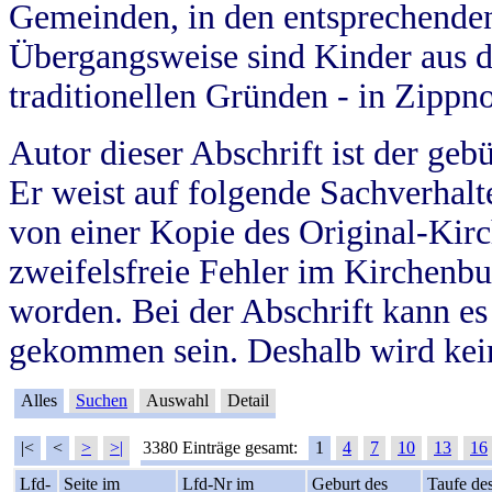
Gemeinden, in den entsprechende
Übergangsweise sind Kinder aus 
traditionellen Gründen - in Zippn
Autor dieser Abschrift ist der geb
Er weist auf folgende Sachverhalte
von einer Kopie des Original-Kirc
zweifelsfreie Fehler im Kirchenbuc
worden. Bei der Abschrift kann e
gekommen sein. Deshalb wird kein
Alles
Suchen
Auswahl
Detail
|<
<
>
>|
3380 Einträge gesamt:
1
4
7
10
13
16
Lfd-
Seite im
Lfd-Nr im
Geburt des
Taufe de