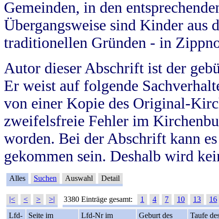
Gemeinden, in den entsprechende
Übergangsweise sind Kinder aus 
traditionellen Gründen - in Zippn
Autor dieser Abschrift ist der geb
Er weist auf folgende Sachverhalte
von einer Kopie des Original-Kirc
zweifelsfreie Fehler im Kirchenbuc
worden. Bei der Abschrift kann e
gekommen sein. Deshalb wird kein
Alles
Suchen
Auswahl
Detail
|<
<
>
>|
3380 Einträge gesamt:
1
4
7
10
13
16
Lfd-
Seite im
Lfd-Nr im
Geburt des
Taufe de