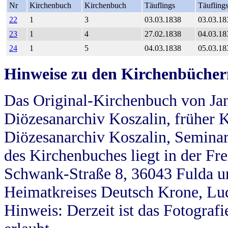
Nr
Kirchenbuch
Kirchenbuch
Täuflings
Täufling
22
1
3
03.03.1838
03.03.18
23
1
4
27.02.1838
04.03.18
24
1
5
04.03.1838
05.03.18
Hinweise zu den Kirchenbücher
Das Original-Kirchenbuch von Jan
Diözesanarchiv Koszalin, früher Kö
Diözesanarchiv Koszalin, Seminar
des Kirchenbuches liegt in der Fr
Schwank-Straße 8, 36043 Fulda u
Heimatkreises Deutsch Krone, Lu
Hinweis: Derzeit ist das Fotograf