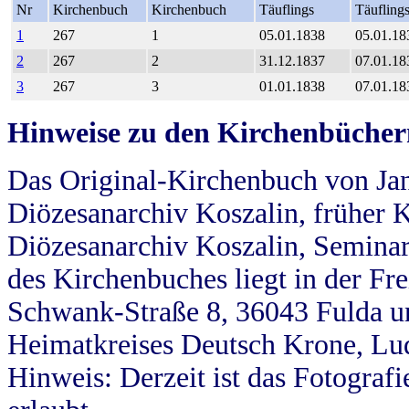
Nr
Kirchenbuch
Kirchenbuch
Täuflings
Täufling
1
267
1
05.01.1838
05.01.18
2
267
2
31.12.1837
07.01.18
3
267
3
01.01.1838
07.01.18
Hinweise zu den Kirchenbücher
Das Original-Kirchenbuch von Jan
Diözesanarchiv Koszalin, früher Kö
Diözesanarchiv Koszalin, Seminar
des Kirchenbuches liegt in der Fr
Schwank-Straße 8, 36043 Fulda u
Heimatkreises Deutsch Krone, Lu
Hinweis: Derzeit ist das Fotograf