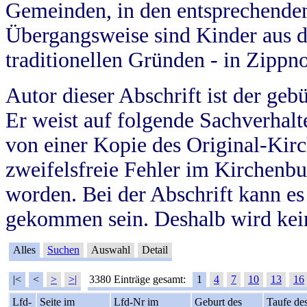
Gemeinden, in den entsprechende
Übergangsweise sind Kinder aus 
traditionellen Gründen - in Zippn
Autor dieser Abschrift ist der geb
Er weist auf folgende Sachverhalte
von einer Kopie des Original-Kirc
zweifelsfreie Fehler im Kirchenbuc
worden. Bei der Abschrift kann e
gekommen sein. Deshalb wird kein
Alles
Suchen
Auswahl
Detail
|<
<
>
>|
3380 Einträge gesamt:
1
4
7
10
13
16
Lfd-
Seite im
Lfd-Nr im
Geburt des
Taufe de