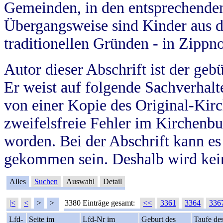
Gemeinden, in den entsprechende
Übergangsweise sind Kinder aus 
traditionellen Gründen - in Zippn
Autor dieser Abschrift ist der geb
Er weist auf folgende Sachverhalte
von einer Kopie des Original-Kirc
zweifelsfreie Fehler im Kirchenbuc
worden. Bei der Abschrift kann e
gekommen sein. Deshalb wird kein
Alles
Suchen
Auswahl
Detail
|<
<
>
>|
3380 Einträge gesamt:
<<
3361
3364
336
Lfd-
Seite im
Lfd-Nr im
Geburt des
Taufe de