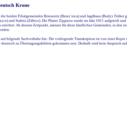
Deutsch Krone
ie beiden Filialgemeinden Briesenitz (Brzez`nica) und Jagdhaus (Budy). Früher g
yce) und Stabitz (Zdbice). Die Pfarrei Zippnow wurde im Jahr 1911 aufgeteilt und e
en errichtet. Ab diesem Zeitpunkt, müssen für diese ländlichen Gemeinden, in den
worden.
 auf folgende Sachverhalte hin: Die vorliegende Transkription ist von einer Kopie 
aber dennoch zu Übertragungsfehlern gekommen sein. Deshalb wird kein Anspruch auf 