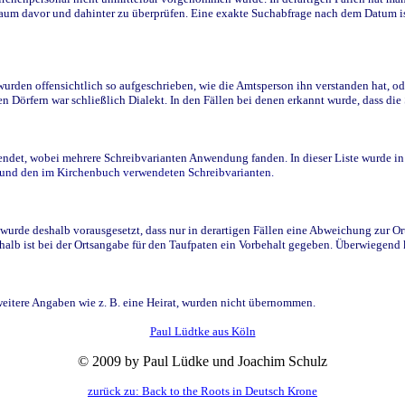
raum davor und dahinter zu überprüfen. Eine exakte Suchabfrage nach dem Datum i
den offensichtlich so aufgeschrieben, wie die Amtsperson ihn verstanden hat, ode
n Dörfern war schließlich Dialekt. In den Fällen bei denen erkannt wurde, dass di
t, wobei mehrere Schreibvarianten Anwendung fanden. In dieser Liste wurde in de
n und den im Kirchenbuch verwendeten Schreibvarianten.
wurde deshalb vorausgesetzt, dass nur in derartigen Fällen eine Abweichung zur O
eshalb ist bei der Ortsangabe für den Taufpaten ein Vorbehalt gegeben. Überwiegen
weitere Angaben wie z. B. eine Heirat, wurden nicht übernommen.
Paul Lüdtke aus Köln
© 2009 by Paul Lüdke und Joachim Schulz
zurück zu: Back to the Roots in Deutsch Krone