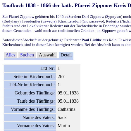
Taufbuch 1838 - 1866 der kath. Pfarrei Zippnow Kreis 
Zur Pfarrei Zippnow gehörten bis 1945 außer dem Dorf Zippnow (Sypnywo) noch d
(Dudylany), Freudenfier (Szwecja), Klawittersdorf (Glowaczewo), Rederitz (Nadarz
Stabitz und ein Lokalvikariat Rederitz mit der Tochterkirche in Doderlage wurd
diesen Gemeinden - wohl noch aus traditionellen Gründen - in Zippnow getauft 
Autor dieser Abschrift ist der gebürtige Rederitzer
Paul Lüdtke
aus Köln. Er weist
Kirchenbuch, sind in dieser Liste korrigiert worden. Bei der Abschrift kann es 
Alles
Suchen
Auswahl
Detail
Lfd-Nr:
1
Seite im Kirchenbuch:
267
Lfd-Nr im Kirchenbuch:
1
Geburt des Täuflings:
05.01.1838
Taufe des Täuflings:
05.01.1838
Vorname des Täuflings:
Catharina
Name des Vaters:
Sack
Vorname des Vaters:
Martin