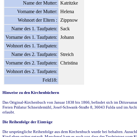
Name der Mutter:
Katritzke
Vorname der Mutter:
Helena
Wohnort der Eltern :
Zippnow
Name des 1. Taufpaten:
Sack
Vorname des 1. Taufpaten:
Johann
Wohnort des 1. Taufpaten:
Name des 2. Taufpaten:
Streich
Vorname des 2. Taufpaten:
Christina
Wohnort des 2. Taufpaten:
Feld18:
Hinweise zu den Kirchenbüchern
Das Original-Kirchenbuch von Januar 1838 bis 1866, befindet sich im Diözesanarch
Freien Prälatur Schneidemühl, Josef-Schwank-Straße 8, 36043 Fulda und im Archi
erlaubt.
Die Reihenfolge der Einträge
Die ursprüngliche Reihenfolge aus dem Kirchenbuch wurde bei behalten. Ausschla
Kind eben später getauft. Manchmal kam es auch vor, dass der Taufeintrag vom Ki