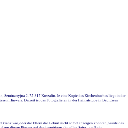
in, Seminarryjna 2, 75-817 Koszalin. Je eine Kopie des Kirchenbuches liegt in der
en. Hinweis: Derzeit ist das Fotografieren in der Heimatstube in Bad Essen
krank war, oder die Eltern die Geburt nicht sofort anzeigen konnten, wurde das
ann diesen Eintrag auf der derzeitigen aktuellen Seite - am Ende -