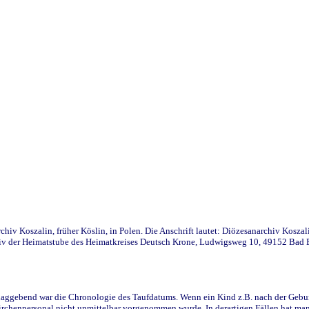
iv Koszalin, früher Köslin, in Polen. Die Anschrift lautet: Diözesanarchiv Koszal
v der Heimatstube des Heimatkreises Deutsch Krone, Ludwigsweg 10, 49152 Bad Ess
ggebend war die Chronologie des Taufdatums. Wenn ein Kind z.B. nach der Geburt 
rchenpersonal nicht unmittelbar vorgenommen wurde. In derartigen Fällen hat man d