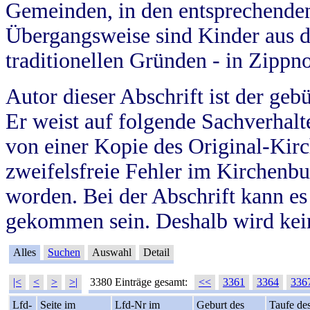
Gemeinden, in den entsprechende
Übergangsweise sind Kinder aus 
traditionellen Gründen - in Zippn
Autor dieser Abschrift ist der geb
Er weist auf folgende Sachverhalte
von einer Kopie des Original-Kirc
zweifelsfreie Fehler im Kirchenbuc
worden. Bei der Abschrift kann e
gekommen sein. Deshalb wird kein
Alles
Suchen
Auswahl
Detail
|<
<
>
>|
3380 Einträge gesamt:
<<
3361
3364
336
Lfd-
Seite im
Lfd-Nr im
Geburt des
Taufe de