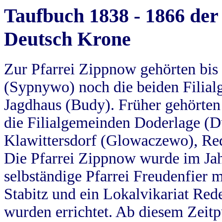
Taufbuch 1838 - 1866 der
Deutsch Krone
Zur Pfarrei Zippnow gehörten bi
(Sypnywo) noch die beiden Filial
Jagdhaus (Budy). Früher gehörten 
die Filialgemeinden Doderlage (D
Klawittersdorf (Glowaczewo), Red
Die Pfarrei Zippnow wurde im Jah
selbständige Pfarrei Freudenfier m
Stabitz und ein Lokalvikariat Red
wurden errichtet. Ab diesem Zeitp