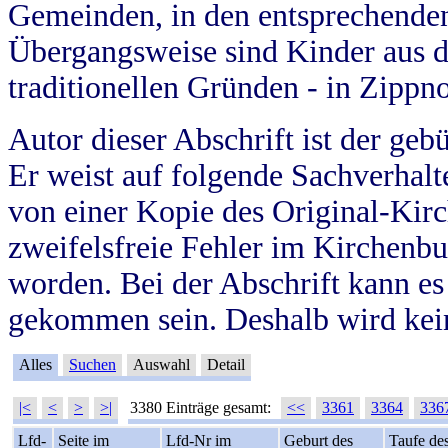
Gemeinden, in den entsprechende
Übergangsweise sind Kinder aus 
traditionellen Gründen - in Zippn
Autor dieser Abschrift ist der geb
Er weist auf folgende Sachverhalte
von einer Kopie des Original-Kirc
zweifelsfreie Fehler im Kirchenbuc
worden. Bei der Abschrift kann e
gekommen sein. Deshalb wird kein
Alles
Suchen
Auswahl
Detail
|<
<
>
>|
3380 Einträge gesamt:
<<
3361
3364
336
Lfd-
Seite im
Lfd-Nr im
Geburt des
Taufe de