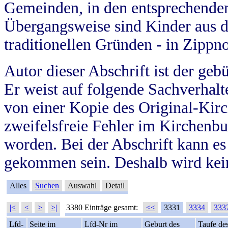
Gemeinden, in den entsprechende
Übergangsweise sind Kinder aus 
traditionellen Gründen - in Zippn
Autor dieser Abschrift ist der geb
Er weist auf folgende Sachverhalte
von einer Kopie des Original-Kirc
zweifelsfreie Fehler im Kirchenbuc
worden. Bei der Abschrift kann e
gekommen sein. Deshalb wird kein
Alles
Suchen
Auswahl
Detail
|<
<
>
>|
3380 Einträge gesamt:
<<
3331
3334
333
Lfd-
Seite im
Lfd-Nr im
Geburt des
Taufe de