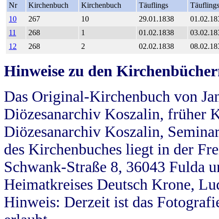
Nr
Kirchenbuch
Kirchenbuch
Täuflings
Täufling
10
267
10
29.01.1838
01.02.18
11
268
1
01.02.1838
03.02.18
12
268
2
02.02.1838
08.02.18
Hinweise zu den Kirchenbücher
Das Original-Kirchenbuch von Jan
Diözesanarchiv Koszalin, früher Kö
Diözesanarchiv Koszalin, Seminar
des Kirchenbuches liegt in der Fr
Schwank-Straße 8, 36043 Fulda u
Heimatkreises Deutsch Krone, Lu
Hinweis: Derzeit ist das Fotograf