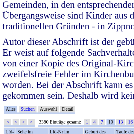
Gemeinden, in den entsprechende
Übergangsweise sind Kinder aus 
traditionellen Gründen - in Zippn
Autor dieser Abschrift ist der geb
Er weist auf folgende Sachverhalte
von einer Kopie des Original-Kirc
zweifelsfreie Fehler im Kirchenbuc
worden. Bei der Abschrift kann e
gekommen sein. Deshalb wird kein
Alles
Suchen
Auswahl
Detail
|<
<
>
>|
3380 Einträge gesamt:
1
4
7
10
13
16
Lfd-
Seite im
Lfd-Nr im
Geburt des
Taufe de