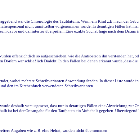
ggebend war die Chronologie des Taufdatums. Wenn ein Kind z.B. nach der Geburt 
rchenpersonal nicht unmittelbar vorgenommen wurde. In derartigen Fällen hat man d
raum davor und dahinter zu überprüfen. Eine exakte Suchabfrage nach dem Datum i
den offensichtlich so aufgeschrieben, wie die Amtsperson ihn verstanden hat, ode
n Dörfern war schließlich Dialekt. In den Fällen bei denen erkannt wurde, dass di
t, wobei mehrere Schreibvarianten Anwendung fanden. In dieser Liste wurde in de
n und den im Kirchenbuch verwendeten Schreibvarianten.
wurde deshalb vorausgesetzt, dass nur in derartigen Fällen eine Abweichung zur O
eshalb ist bei der Ortsangabe für den Taufpaten ein Vorbehalt gegeben. Überwiegen
weitere Angaben wie z. B. eine Heirat, wurden nicht übernommen.