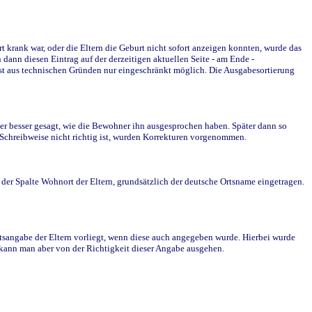
krank war, oder die Eltern die Geburt nicht sofort anzeigen konnten, wurde das
ann diesen Eintrag auf der derzeitigen aktuellen Seite - am Ende -
st aus technischen Gründen nur eingeschränkt möglich. Die Ausgabesortierung
r besser gesagt, wie die Bewohner ihn ausgesprochen haben. Später dann so
e Schreibweise nicht richtig ist, wurden Korrekturen vorgenommen.
r Spalte Wohnort der Eltern, grundsätzlich der deutsche Ortsname eingetragen.
rtsangabe der Eltern vorliegt, wenn diese auch angegeben wurde. Hierbei wurde
d kann man aber von der Richtigkeit dieser Angabe ausgehen.