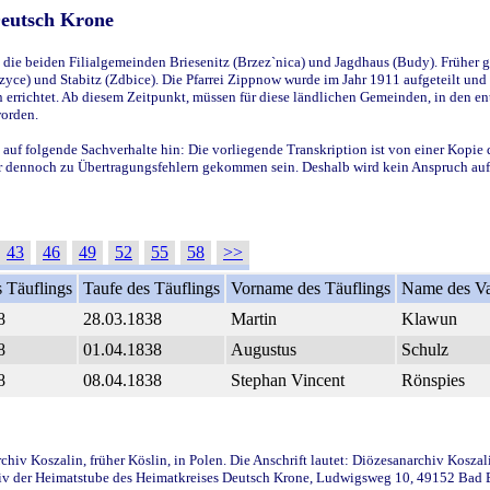
Deutsch Krone
ie beiden Filialgemeinden Briesenitz (Brzez`nica) und Jagdhaus (Budy). Früher g
yce) und Stabitz (Zdbice). Die Pfarrei Zippnow wurde im Jahr 1911 aufgeteilt und e
en errichtet. Ab diesem Zeitpunkt, müssen für diese ländlichen Gemeinden, in den
worden.
 auf folgende Sachverhalte hin: Die vorliegende Transkription ist von einer Kopie 
aber dennoch zu Übertragungsfehlern gekommen sein. Deshalb wird kein Anspruch auf 
43
46
49
52
55
58
>>
 Täuflings
Taufe des Täuflings
Vorname des Täuflings
Name des Va
8
28.03.1838
Martin
Klawun
8
01.04.1838
Augustus
Schulz
8
08.04.1838
Stephan Vincent
Rönspies
iv Koszalin, früher Köslin, in Polen. Die Anschrift lautet: Diözesanarchiv Koszal
v der Heimatstube des Heimatkreises Deutsch Krone, Ludwigsweg 10, 49152 Bad Ess