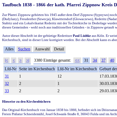
Taufbuch 1838 - 1866 der kath. Pfarrei Zippnow Kreis 
Zur Pfarrei Zippnow gehörten bis 1945 außer dem Dorf Zippnow (Sypnywo) noch d
(Dudylany), Freudenfier (Szwecja), Klawittersdorf (Glowaczewo), Rederitz (Nadarz
Stabitz und ein Lokalvikariat Rederitz mit der Tochterkirche in Doderlage wurd
diesen Gemeinden - wohl noch aus traditionellen Gründen - in Zippnow getauft 
Autor dieser Abschrift ist der gebürtige Rederitzer
Paul Lüdtke
aus Köln. Er weist
Kirchenbuch, sind in dieser Liste korrigiert worden. Bei der Abschrift kann es 
Alles
Suchen
Auswahl
Detail
|<
<
>
>|
3380 Einträge gesamt:
<<
31
34
37
40
Lfd-Nr
Seite im Kirchenbuch
Lfd-Nr im Kirchenbuch
Geburt des
31
1
12
17.03.183
32
2
1
30.03.183
33
2
2
29.03.183
Hinweise zu den Kirchenbüchern
Das Original-Kirchenbuch von Januar 1838 bis 1866, befindet sich im Diözesanarch
Freien Prälatur Schneidemühl, Josef-Schwank-Straße 8, 36043 Fulda und im Archi