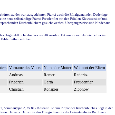
ehörten zu der weit ausgedehnten Pfarrei auch die Filialgemeinden Doderlage
ine neue selbständige Pfarrei Freudenfier mit den Filialen Klawittersdorf und
 entsprechenden Kirchenbüchern gesucht werden. Übergangsweise sind Kinder aus
des Original-Kirchenbuches erstellt worden. Erkannte zweifelsfreie Fehler im
Fehlerfreiheit erhoben.
ters
Vorname des Vaters
Name der Mutter
Wohnort der Eltern
Andreas
Remer
Rederitz
Friedrich
Gerth
Freudenfier
Christian
Rönspies
Zippnow
in, Seminarryjna 2, 75-817 Koszalin. Je eine Kopie des Kirchenbuches liegt in der
en. Hinweis: Derzeit ist das Fotografieren in der Heimatstube in Bad Essen