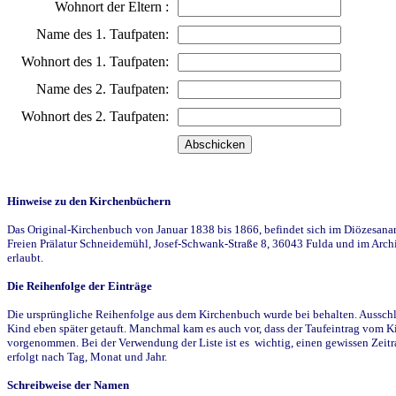
Wohnort der Eltern :
Name des 1. Taufpaten:
Wohnort des 1. Taufpaten:
Name des 2. Taufpaten:
Wohnort des 2. Taufpaten:
Hinweise zu den Kirchenbüchern
Das Original-Kirchenbuch von Januar 1838 bis 1866, befindet sich im Diözesanarch
Freien Prälatur Schneidemühl, Josef-Schwank-Straße 8, 36043 Fulda und im Archi
erlaubt.
Die Reihenfolge der Einträge
Die ursprüngliche Reihenfolge aus dem Kirchenbuch wurde bei behalten. Ausschla
Kind eben später getauft. Manchmal kam es auch vor, dass der Taufeintrag vom Ki
vorgenommen. Bei der Verwendung der Liste ist es wichtig, einen gewissen Zeit
erfolgt nach Tag, Monat und Jahr.
Schreibweise der Namen