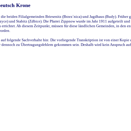
Deutsch Krone
ie beiden Filialgemeinden Briesenitz (Brzez`nica) und Jagdhaus (Budy). Früher g
yce) und Stabitz (Zdbice). Die Pfarrei Zippnow wurde im Jahr 1911 aufgeteilt und e
en errichtet. Ab diesem Zeitpunkt, müssen für diese ländlichen Gemeinden, in den
worden.
 auf folgende Sachverhalte hin: Die vorliegende Transkription ist von einer Kopie 
aber dennoch zu Übertragungsfehlern gekommen sein. Deshalb wird kein Anspruch auf 