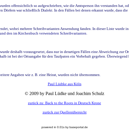
den offensichtlich so aufgeschrieben, wie die Amtsperson ihn verstanden hat, ode
n Dörfern war schließlich Dialekt. In den Fällen bei denen erkannt wurde, dass di
t, wobei mehrere Schreibvarianten Anwendung fanden. In dieser Liste wurde in de
n und den im Kirchenbuch verwendeten Schreibvarianten.
wurde deshalb vorausgesetzt, dass nur in derartigen Fällen eine Abweichung zur O
eshalb ist bei der Ortsangabe für den Taufpaten ein Vorbehalt gegeben. Überwiegen
weitere Angaben wie z. B. eine Heirat, wurden nicht übernommen.
Paul Lüdtke aus Köln
© 2009 by Paul Lüdke und Joachim Schulz
zurück zu: Back to the Roots in Deutsch Krone
zurück zur Quellenübersicht
powered in 0.01s by baseportal.de