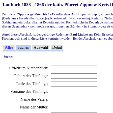
Taufbuch 1838 - 1866 der kath. Pfarrei Zippnow Kreis 
Zur Pfarrei Zippnow gehörten bis 1945 außer dem Dorf Zippnow (Sypnywo) noch d
(Dudylany), Freudenfier (Szwecja), Klawittersdorf (Glowaczewo), Rederitz (Nadarz
Stabitz und ein Lokalvikariat Rederitz mit der Tochterkirche in Doderlage wurd
diesen Gemeinden - wohl noch aus traditionellen Gründen - in Zippnow getauft 
Autor dieser Abschrift ist der gebürtige Rederitzer
Paul Lüdtke
aus Köln. Er weist
Kirchenbuch, sind in dieser Liste korrigiert worden. Bei der Abschrift kann es 
Alles
Suchen
Auswahl
Detail
Suche:
Lfd-Nr im Kirchenbuch:
Geburt des Täuflings:
Taufe des Täuflings:
Vorname des Täuflings:
Name des Vaters:
Name der Mutter: