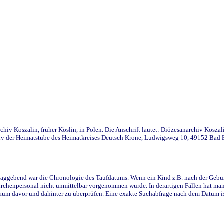
iv Koszalin, früher Köslin, in Polen. Die Anschrift lautet: Diözesanarchiv Koszal
v der Heimatstube des Heimatkreises Deutsch Krone, Ludwigsweg 10, 49152 Bad Ess
ggebend war die Chronologie des Taufdatums. Wenn ein Kind z.B. nach der Geburt 
rchenpersonal nicht unmittelbar vorgenommen wurde. In derartigen Fällen hat man d
raum davor und dahinter zu überprüfen. Eine exakte Suchabfrage nach dem Datum i