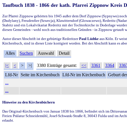
Taufbuch 1838 - 1866 der kath. Pfarrei Zippnow Kreis 
Zur Pfarrei Zippnow gehörten bis 1945 außer dem Dorf Zippnow (Sypnywo) noch d
(Dudylany), Freudenfier (Szwecja), Klawittersdorf (Glowaczewo), Rederitz (Nadarz
Stabitz und ein Lokalvikariat Rederitz mit der Tochterkirche in Doderlage wurd
diesen Gemeinden - wohl noch aus traditionellen Gründen - in Zippnow getauft 
Autor dieser Abschrift ist der gebürtige Rederitzer
Paul Lüdtke
aus Köln. Er weist
Kirchenbuch, sind in dieser Liste korrigiert worden. Bei der Abschrift kann es 
Alles
Suchen
Auswahl
Detail
|<
<
>
>|
3380 Einträge gesamt:
<<
3361
3364
336
Lfd-Nr
Seite im Kirchenbuch
Lfd-Nr im Kirchenbuch
Geburt des
...
...
Hinweise zu den Kirchenbüchern
Das Original-Kirchenbuch von Januar 1838 bis 1866, befindet sich im Diözesanarch
Freien Prälatur Schneidemühl, Josef-Schwank-Straße 8, 36043 Fulda und im Archi
erlaubt.