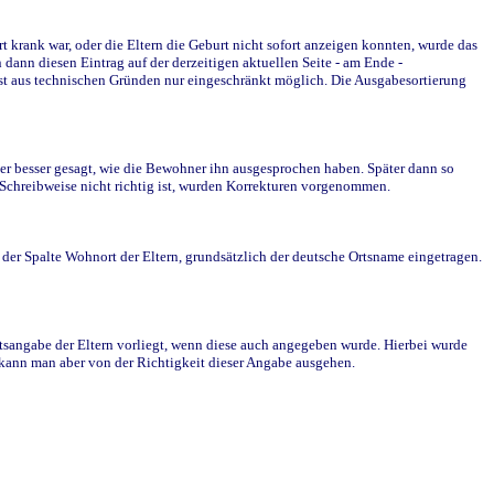
krank war, oder die Eltern die Geburt nicht sofort anzeigen konnten, wurde das
ann diesen Eintrag auf der derzeitigen aktuellen Seite - am Ende -
st aus technischen Gründen nur eingeschränkt möglich. Die Ausgabesortierung
r besser gesagt, wie die Bewohner ihn ausgesprochen haben. Später dann so
e Schreibweise nicht richtig ist, wurden Korrekturen vorgenommen.
r Spalte Wohnort der Eltern, grundsätzlich der deutsche Ortsname eingetragen.
rtsangabe der Eltern vorliegt, wenn diese auch angegeben wurde. Hierbei wurde
d kann man aber von der Richtigkeit dieser Angabe ausgehen.