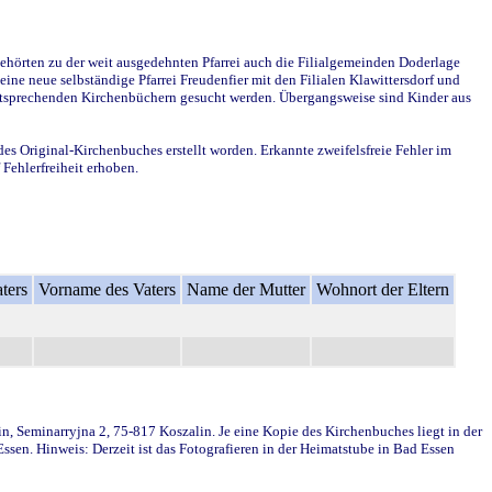
ehörten zu der weit ausgedehnten Pfarrei auch die Filialgemeinden Doderlage
ine neue selbständige Pfarrei Freudenfier mit den Filialen Klawittersdorf und
 entsprechenden Kirchenbüchern gesucht werden. Übergangsweise sind Kinder aus
des Original-Kirchenbuches erstellt worden. Erkannte zweifelsfreie Fehler im
Fehlerfreiheit erhoben.
ters
Vorname des Vaters
Name der Mutter
Wohnort der Eltern
in, Seminarryjna 2, 75-817 Koszalin. Je eine Kopie des Kirchenbuches liegt in der
en. Hinweis: Derzeit ist das Fotografieren in der Heimatstube in Bad Essen