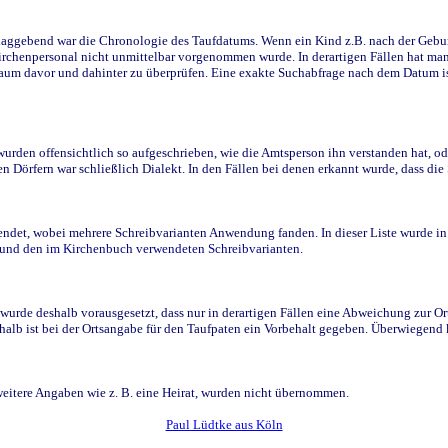
ggebend war die Chronologie des Taufdatums. Wenn ein Kind z.B. nach der Geburt 
rchenpersonal nicht unmittelbar vorgenommen wurde. In derartigen Fällen hat man d
raum davor und dahinter zu überprüfen. Eine exakte Suchabfrage nach dem Datum i
den offensichtlich so aufgeschrieben, wie die Amtsperson ihn verstanden hat, ode
n Dörfern war schließlich Dialekt. In den Fällen bei denen erkannt wurde, dass di
t, wobei mehrere Schreibvarianten Anwendung fanden. In dieser Liste wurde in de
n und den im Kirchenbuch verwendeten Schreibvarianten.
wurde deshalb vorausgesetzt, dass nur in derartigen Fällen eine Abweichung zur O
eshalb ist bei der Ortsangabe für den Taufpaten ein Vorbehalt gegeben. Überwiegen
weitere Angaben wie z. B. eine Heirat, wurden nicht übernommen.
Paul Lüdtke aus Köln