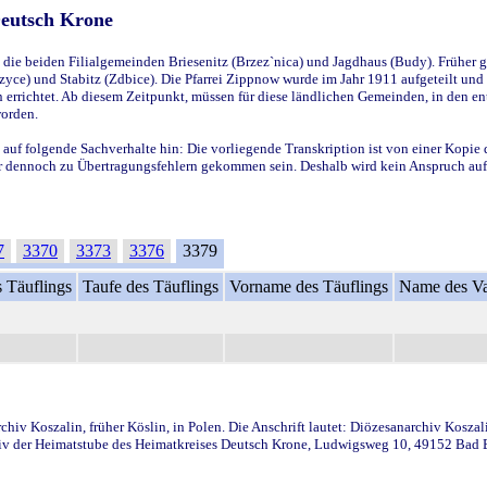
Deutsch Krone
ie beiden Filialgemeinden Briesenitz (Brzez`nica) und Jagdhaus (Budy). Früher g
yce) und Stabitz (Zdbice). Die Pfarrei Zippnow wurde im Jahr 1911 aufgeteilt und e
en errichtet. Ab diesem Zeitpunkt, müssen für diese ländlichen Gemeinden, in den
worden.
 auf folgende Sachverhalte hin: Die vorliegende Transkription ist von einer Kopie 
aber dennoch zu Übertragungsfehlern gekommen sein. Deshalb wird kein Anspruch auf 
7
3370
3373
3376
3379
 Täuflings
Taufe des Täuflings
Vorname des Täuflings
Name des Va
iv Koszalin, früher Köslin, in Polen. Die Anschrift lautet: Diözesanarchiv Koszal
v der Heimatstube des Heimatkreises Deutsch Krone, Ludwigsweg 10, 49152 Bad Ess