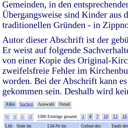
Gemeinden, in den entsprechende
Übergangsweise sind Kinder aus 
traditionellen Gründen - in Zippn
Autor dieser Abschrift ist der geb
Er weist auf folgende Sachverhalte
von einer Kopie des Original-Kirc
zweifelsfreie Fehler im Kirchenbuc
worden. Bei der Abschrift kann e
gekommen sein. Deshalb wird kein
Alles
Suchen
Auswahl
Detail
|<
<
>
>|
3380 Einträge gesamt:
1
4
7
10
13
16
Lfd-
Seite im
Lfd-Nr im
Geburt des
Taufe de