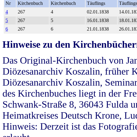
Nr
Kirchenbuch
Kirchenbuch
Täuflings
Täufling
4
267
4
02.01.1838
14.01.18
5
267
5
16.01.1838
18.01.18
6
267
6
21.01.1838
26.01.18
Hinweise zu den Kirchenbücher
Das Original-Kirchenbuch von Jan
Diözesanarchiv Koszalin, früher Kö
Diözesanarchiv Koszalin, Seminar
des Kirchenbuches liegt in der Fr
Schwank-Straße 8, 36043 Fulda u
Heimatkreises Deutsch Krone, Lu
Hinweis: Derzeit ist das Fotograf