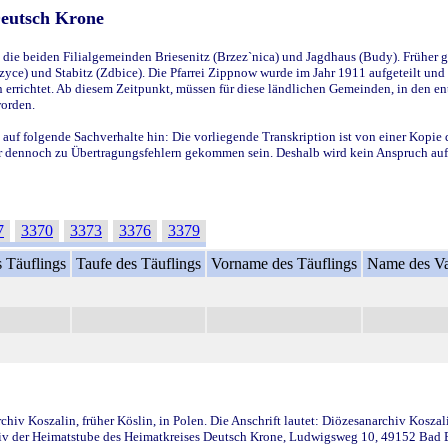
Deutsch Krone
ie beiden Filialgemeinden Briesenitz (Brzez`nica) und Jagdhaus (Budy). Früher g
yce) und Stabitz (Zdbice). Die Pfarrei Zippnow wurde im Jahr 1911 aufgeteilt und e
en errichtet. Ab diesem Zeitpunkt, müssen für diese ländlichen Gemeinden, in den
worden.
 auf folgende Sachverhalte hin: Die vorliegende Transkription ist von einer Kopie 
aber dennoch zu Übertragungsfehlern gekommen sein. Deshalb wird kein Anspruch auf 
7
3370
3373
3376
3379
 Täuflings
Taufe des Täuflings
Vorname des Täuflings
Name des Va
iv Koszalin, früher Köslin, in Polen. Die Anschrift lautet: Diözesanarchiv Koszal
v der Heimatstube des Heimatkreises Deutsch Krone, Ludwigsweg 10, 49152 Bad Ess