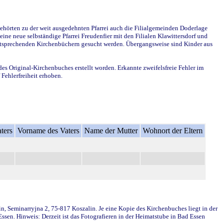
ehörten zu der weit ausgedehnten Pfarrei auch die Filialgemeinden Doderlage
ine neue selbständige Pfarrei Freudenfier mit den Filialen Klawittersdorf und
 entsprechenden Kirchenbüchern gesucht werden. Übergangsweise sind Kinder aus
des Original-Kirchenbuches erstellt worden. Erkannte zweifelsfreie Fehler im
Fehlerfreiheit erhoben.
ters
Vorname des Vaters
Name der Mutter
Wohnort der Eltern
in, Seminarryjna 2, 75-817 Koszalin. Je eine Kopie des Kirchenbuches liegt in der
en. Hinweis: Derzeit ist das Fotografieren in der Heimatstube in Bad Essen