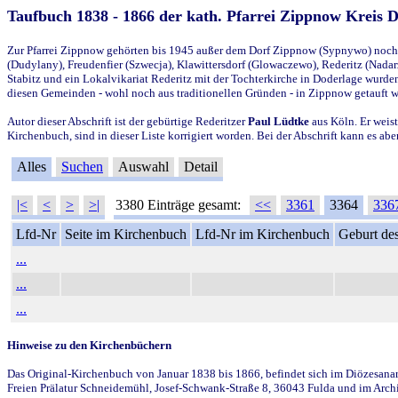
Taufbuch 1838 - 1866 der kath. Pfarrei Zippnow Kreis 
Zur Pfarrei Zippnow gehörten bis 1945 außer dem Dorf Zippnow (Sypnywo) noch d
(Dudylany), Freudenfier (Szwecja), Klawittersdorf (Glowaczewo), Rederitz (Nadarz
Stabitz und ein Lokalvikariat Rederitz mit der Tochterkirche in Doderlage wurd
diesen Gemeinden - wohl noch aus traditionellen Gründen - in Zippnow getauft 
Autor dieser Abschrift ist der gebürtige Rederitzer
Paul Lüdtke
aus Köln. Er weist
Kirchenbuch, sind in dieser Liste korrigiert worden. Bei der Abschrift kann es 
Alles
Suchen
Auswahl
Detail
|<
<
>
>|
3380 Einträge gesamt:
<<
3361
3364
336
Lfd-Nr
Seite im Kirchenbuch
Lfd-Nr im Kirchenbuch
Geburt des
...
...
...
Hinweise zu den Kirchenbüchern
Das Original-Kirchenbuch von Januar 1838 bis 1866, befindet sich im Diözesanarch
Freien Prälatur Schneidemühl, Josef-Schwank-Straße 8, 36043 Fulda und im Archi