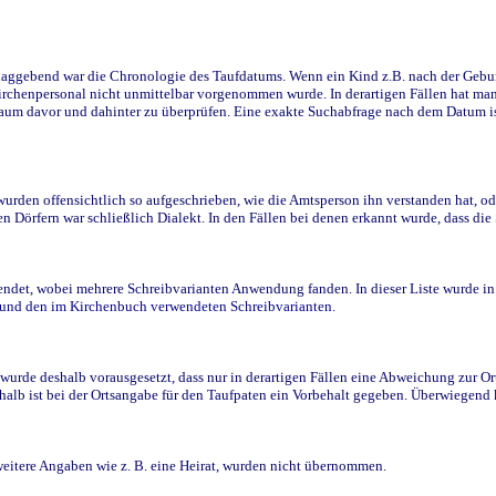
ggebend war die Chronologie des Taufdatums. Wenn ein Kind z.B. nach der Geburt 
rchenpersonal nicht unmittelbar vorgenommen wurde. In derartigen Fällen hat man d
raum davor und dahinter zu überprüfen. Eine exakte Suchabfrage nach dem Datum i
den offensichtlich so aufgeschrieben, wie die Amtsperson ihn verstanden hat, ode
n Dörfern war schließlich Dialekt. In den Fällen bei denen erkannt wurde, dass di
t, wobei mehrere Schreibvarianten Anwendung fanden. In dieser Liste wurde in de
n und den im Kirchenbuch verwendeten Schreibvarianten.
wurde deshalb vorausgesetzt, dass nur in derartigen Fällen eine Abweichung zur O
eshalb ist bei der Ortsangabe für den Taufpaten ein Vorbehalt gegeben. Überwiegen
weitere Angaben wie z. B. eine Heirat, wurden nicht übernommen.