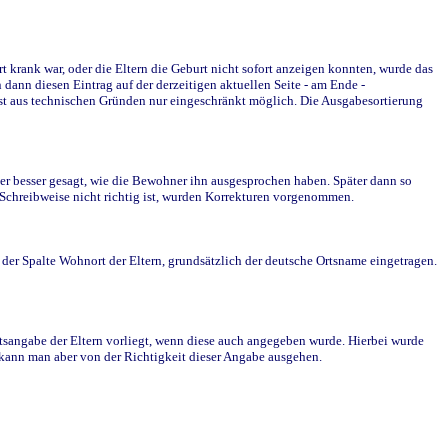
krank war, oder die Eltern die Geburt nicht sofort anzeigen konnten, wurde das
ann diesen Eintrag auf der derzeitigen aktuellen Seite - am Ende -
st aus technischen Gründen nur eingeschränkt möglich. Die Ausgabesortierung
r besser gesagt, wie die Bewohner ihn ausgesprochen haben. Später dann so
e Schreibweise nicht richtig ist, wurden Korrekturen vorgenommen.
r Spalte Wohnort der Eltern, grundsätzlich der deutsche Ortsname eingetragen.
rtsangabe der Eltern vorliegt, wenn diese auch angegeben wurde. Hierbei wurde
d kann man aber von der Richtigkeit dieser Angabe ausgehen.