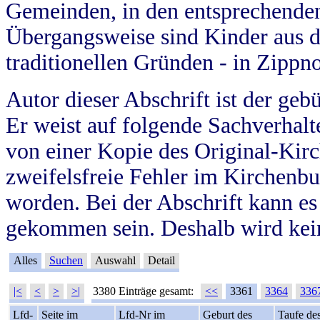
Gemeinden, in den entsprechende
Übergangsweise sind Kinder aus 
traditionellen Gründen - in Zippn
Autor dieser Abschrift ist der geb
Er weist auf folgende Sachverhalte
von einer Kopie des Original-Kirc
zweifelsfreie Fehler im Kirchenbuc
worden. Bei der Abschrift kann e
gekommen sein. Deshalb wird kein
Alles
Suchen
Auswahl
Detail
|<
<
>
>|
3380 Einträge gesamt:
<<
3361
3364
336
Lfd-
Seite im
Lfd-Nr im
Geburt des
Taufe de