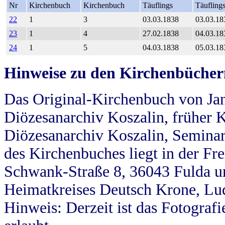
Nr
Kirchenbuch
Kirchenbuch
Täuflings
Täufling
22
1
3
03.03.1838
03.03.18
23
1
4
27.02.1838
04.03.18
24
1
5
04.03.1838
05.03.18
Hinweise zu den Kirchenbücher
Das Original-Kirchenbuch von Jan
Diözesanarchiv Koszalin, früher Kö
Diözesanarchiv Koszalin, Seminar
des Kirchenbuches liegt in der Fr
Schwank-Straße 8, 36043 Fulda u
Heimatkreises Deutsch Krone, Lu
Hinweis: Derzeit ist das Fotograf