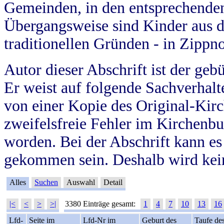
Gemeinden, in den entsprechende
Übergangsweise sind Kinder aus 
traditionellen Gründen - in Zippn
Autor dieser Abschrift ist der geb
Er weist auf folgende Sachverhalte
von einer Kopie des Original-Kirc
zweifelsfreie Fehler im Kirchenbuc
worden. Bei der Abschrift kann e
gekommen sein. Deshalb wird kein
Alles
Suchen
Auswahl
Detail
|<
<
>
>|
3380 Einträge gesamt:
1
4
7
10
13
16
Lfd-
Seite im
Lfd-Nr im
Geburt des
Taufe de