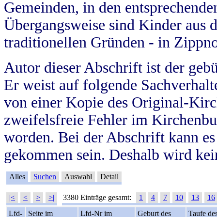
Gemeinden, in den entsprechende
Übergangsweise sind Kinder aus 
traditionellen Gründen - in Zippn
Autor dieser Abschrift ist der geb
Er weist auf folgende Sachverhalte
von einer Kopie des Original-Kirc
zweifelsfreie Fehler im Kirchenbuc
worden. Bei der Abschrift kann e
gekommen sein. Deshalb wird kein
Alles
Suchen
Auswahl
Detail
|<
<
>
>|
3380 Einträge gesamt:
1
4
7
10
13
16
Lfd-
Seite im
Lfd-Nr im
Geburt des
Taufe de