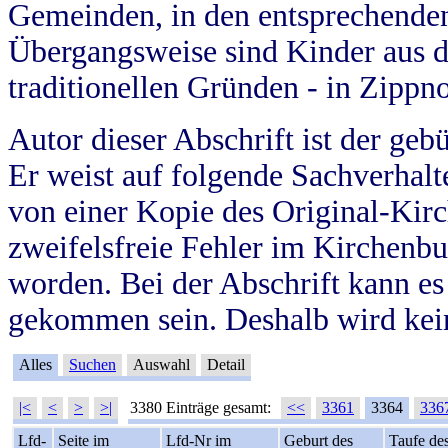
Gemeinden, in den entsprechende
Übergangsweise sind Kinder aus 
traditionellen Gründen - in Zippn
Autor dieser Abschrift ist der geb
Er weist auf folgende Sachverhalte
von einer Kopie des Original-Kirc
zweifelsfreie Fehler im Kirchenbuc
worden. Bei der Abschrift kann e
gekommen sein. Deshalb wird kein
Alles
Suchen
Auswahl
Detail
|<
<
>
>|
3380 Einträge gesamt:
<<
3361
3364
336
Lfd-
Seite im
Lfd-Nr im
Geburt des
Taufe de