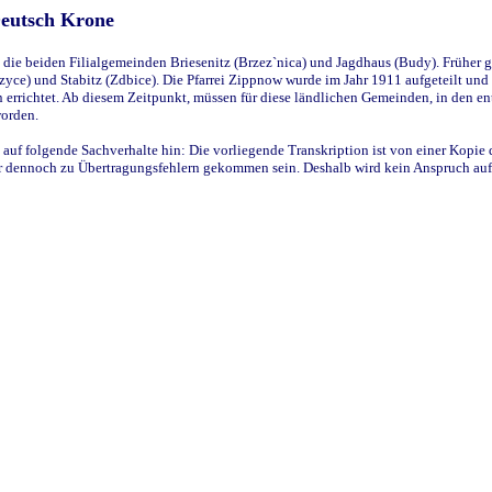
Deutsch Krone
ie beiden Filialgemeinden Briesenitz (Brzez`nica) und Jagdhaus (Budy). Früher g
yce) und Stabitz (Zdbice). Die Pfarrei Zippnow wurde im Jahr 1911 aufgeteilt und e
en errichtet. Ab diesem Zeitpunkt, müssen für diese ländlichen Gemeinden, in den
worden.
 auf folgende Sachverhalte hin: Die vorliegende Transkription ist von einer Kopie 
aber dennoch zu Übertragungsfehlern gekommen sein. Deshalb wird kein Anspruch auf 