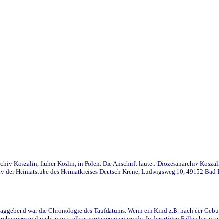
iv Koszalin, früher Köslin, in Polen. Die Anschrift lautet: Diözesanarchiv Koszal
v der Heimatstube des Heimatkreises Deutsch Krone, Ludwigsweg 10, 49152 Bad Ess
ggebend war die Chronologie des Taufdatums. Wenn ein Kind z.B. nach der Geburt 
rchenpersonal nicht unmittelbar vorgenommen wurde. In derartigen Fällen hat man d