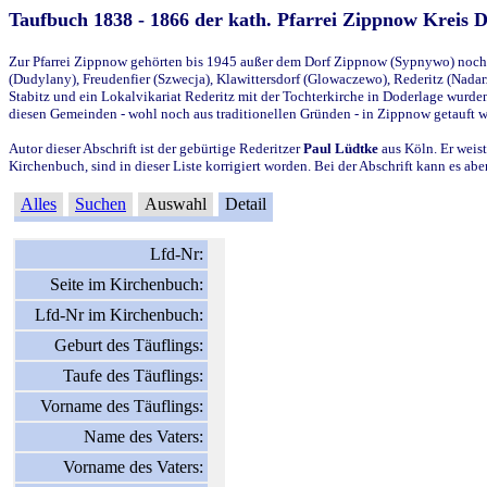
Taufbuch 1838 - 1866 der kath. Pfarrei Zippnow Kreis 
Zur Pfarrei Zippnow gehörten bis 1945 außer dem Dorf Zippnow (Sypnywo) noch d
(Dudylany), Freudenfier (Szwecja), Klawittersdorf (Glowaczewo), Rederitz (Nadarz
Stabitz und ein Lokalvikariat Rederitz mit der Tochterkirche in Doderlage wurd
diesen Gemeinden - wohl noch aus traditionellen Gründen - in Zippnow getauft 
Autor dieser Abschrift ist der gebürtige Rederitzer
Paul Lüdtke
aus Köln. Er weist
Kirchenbuch, sind in dieser Liste korrigiert worden. Bei der Abschrift kann es 
Alles
Suchen
Auswahl
Detail
Lfd-Nr:
Seite im Kirchenbuch:
Lfd-Nr im Kirchenbuch:
Geburt des Täuflings:
Taufe des Täuflings:
Vorname des Täuflings:
Name des Vaters:
Vorname des Vaters: