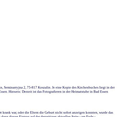
in, Seminarryjna 2, 75-817 Koszalin. Je eine Kopie des Kirchenbuches liegt in der
en. Hinweis: Derzeit ist das Fotografieren in der Heimatstube in Bad Essen
krank war, oder die Eltern die Geburt nicht sofort anzeigen konnten, wurde das
ann diesen Eintrag auf der derzeitigen aktuellen Seite - am Ende -