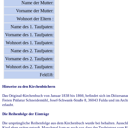
Name der Mutter:
Vorname der Mutter:
Wohnort der Eltern :
Name des 1. Taufpaten:
Vorname des 1. Taufpaten:
Wohnort des 1. Taufpaten:
Name des 2. Taufpaten:
Vorname des 2. Taufpaten:
Wohnort des 2. Taufpaten:
Feld18:
Hinweise zu den Kirchenbüchern
Das Original-Kirchenbuch von Januar 1838 bis 1866, befindet sich im Diözesanarch
Freien Prälatur Schneidemühl, Josef-Schwank-Straße 8, 36043 Fulda und im Archi
erlaubt.
Die Reihenfolge der Einträge
Die ursprüngliche Reihenfolge aus dem Kirchenbuch wurde bei behalten. Ausschla
Kind eben später getauft. Manchmal kam es auch vor, dass der Taufeintrag vom Ki