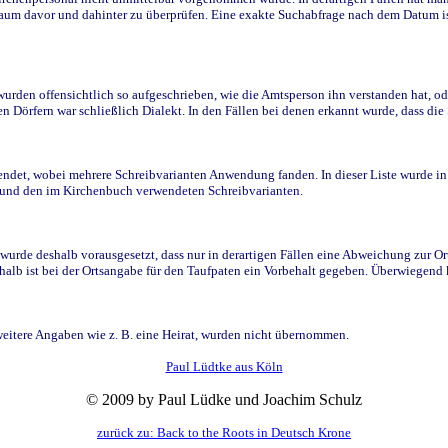
raum davor und dahinter zu überprüfen. Eine exakte Suchabfrage nach dem Datum i
den offensichtlich so aufgeschrieben, wie die Amtsperson ihn verstanden hat, ode
n Dörfern war schließlich Dialekt. In den Fällen bei denen erkannt wurde, dass di
t, wobei mehrere Schreibvarianten Anwendung fanden. In dieser Liste wurde in de
n und den im Kirchenbuch verwendeten Schreibvarianten.
wurde deshalb vorausgesetzt, dass nur in derartigen Fällen eine Abweichung zur O
eshalb ist bei der Ortsangabe für den Taufpaten ein Vorbehalt gegeben. Überwiegen
weitere Angaben wie z. B. eine Heirat, wurden nicht übernommen.
Paul Lüdtke aus Köln
© 2009 by Paul Lüdke und Joachim Schulz
zurück zu: Back to the Roots in Deutsch Krone