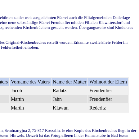
ehörten zu der weit ausgedehnten Pfarrei auch die Filialgemeinden Doderlage
ine neue selbständige Pfarrei Freudenfier mit den Filialen Klawittersdorf und
 entsprechenden Kirchenbüchern gesucht werden. Übergangsweise sind Kinder aus
des Original-Kirchenbuches erstellt worden. Erkannte zweifelsfreie Fehler im
Fehlerfreiheit erhoben.
ters
Vorname des Vaters
Name der Mutter
Wohnort der Eltern
Jacob
Radatz
Freudenfier
Martin
Jahn
Freudenfier
Martin
Klawun
Rederitz
in, Seminarryjna 2, 75-817 Koszalin. Je eine Kopie des Kirchenbuches liegt in der
en. Hinweis: Derzeit ist das Fotografieren in der Heimatstube in Bad Essen