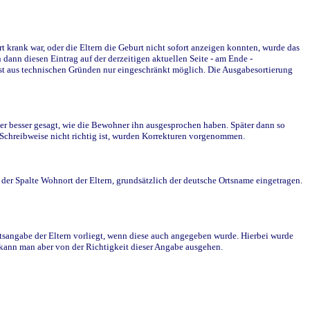
krank war, oder die Eltern die Geburt nicht sofort anzeigen konnten, wurde das
ann diesen Eintrag auf der derzeitigen aktuellen Seite - am Ende -
st aus technischen Gründen nur eingeschränkt möglich. Die Ausgabesortierung
r besser gesagt, wie die Bewohner ihn ausgesprochen haben. Später dann so
e Schreibweise nicht richtig ist, wurden Korrekturen vorgenommen.
r Spalte Wohnort der Eltern, grundsätzlich der deutsche Ortsname eingetragen.
rtsangabe der Eltern vorliegt, wenn diese auch angegeben wurde. Hierbei wurde
d kann man aber von der Richtigkeit dieser Angabe ausgehen.