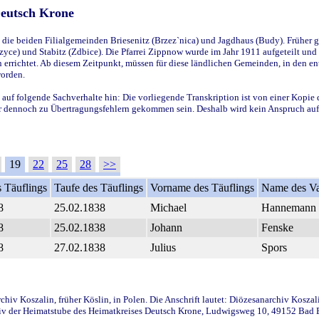
Deutsch Krone
ie beiden Filialgemeinden Briesenitz (Brzez`nica) und Jagdhaus (Budy). Früher g
yce) und Stabitz (Zdbice). Die Pfarrei Zippnow wurde im Jahr 1911 aufgeteilt und e
en errichtet. Ab diesem Zeitpunkt, müssen für diese ländlichen Gemeinden, in den
worden.
 auf folgende Sachverhalte hin: Die vorliegende Transkription ist von einer Kopie 
aber dennoch zu Übertragungsfehlern gekommen sein. Deshalb wird kein Anspruch auf 
19
22
25
28
>>
 Täuflings
Taufe des Täuflings
Vorname des Täuflings
Name des Va
8
25.02.1838
Michael
Hannemann
8
25.02.1838
Johann
Fenske
8
27.02.1838
Julius
Spors
iv Koszalin, früher Köslin, in Polen. Die Anschrift lautet: Diözesanarchiv Koszal
v der Heimatstube des Heimatkreises Deutsch Krone, Ludwigsweg 10, 49152 Bad Ess