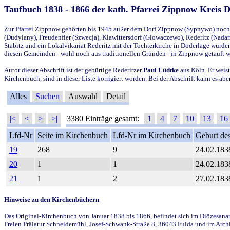
Taufbuch 1838 - 1866 der kath. Pfarrei Zippnow Kreis 
Zur Pfarrei Zippnow gehörten bis 1945 außer dem Dorf Zippnow (Sypnywo) noch d
(Dudylany), Freudenfier (Szwecja), Klawittersdorf (Glowaczewo), Rederitz (Nadarz
Stabitz und ein Lokalvikariat Rederitz mit der Tochterkirche in Doderlage wurd
diesen Gemeinden - wohl noch aus traditionellen Gründen - in Zippnow getauft 
Autor dieser Abschrift ist der gebürtige Rederitzer
Paul Lüdtke
aus Köln. Er weist
Kirchenbuch, sind in dieser Liste korrigiert worden. Bei der Abschrift kann es 
Alles
Suchen
Auswahl
Detail
|<
<
>
>|
3380 Einträge gesamt:
1
4
7
10
13
16
Lfd-Nr
Seite im Kirchenbuch
Lfd-Nr im Kirchenbuch
Geburt des
19
268
9
24.02.183
20
1
1
24.02.183
21
1
2
27.02.183
Hinweise zu den Kirchenbüchern
Das Original-Kirchenbuch von Januar 1838 bis 1866, befindet sich im Diözesanarch
Freien Prälatur Schneidemühl, Josef-Schwank-Straße 8, 36043 Fulda und im Archi