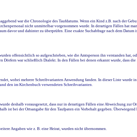
ggebend war die Chronologie des Taufdatums. Wenn ein Kind z.B. nach der Geburt 
rchenpersonal nicht unmittelbar vorgenommen wurde. In derartigen Fällen hat man d
raum davor und dahinter zu überprüfen. Eine exakte Suchabfrage nach dem Datum i
den offensichtlich so aufgeschrieben, wie die Amtsperson ihn verstanden hat, ode
n Dörfern war schließlich Dialekt. In den Fällen bei denen erkannt wurde, dass di
t, wobei mehrere Schreibvarianten Anwendung fanden. In dieser Liste wurde in de
n und den im Kirchenbuch verwendeten Schreibvarianten.
wurde deshalb vorausgesetzt, dass nur in derartigen Fällen eine Abweichung zur O
eshalb ist bei der Ortsangabe für den Taufpaten ein Vorbehalt gegeben. Überwiegen
weitere Angaben wie z. B. eine Heirat, wurden nicht übernommen.