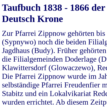
Taufbuch 1838 - 1866 der
Deutsch Krone
Zur Pfarrei Zippnow gehörten bi
(Sypnywo) noch die beiden Filial
Jagdhaus (Budy). Früher gehörten 
die Filialgemeinden Doderlage (D
Klawittersdorf (Glowaczewo), Red
Die Pfarrei Zippnow wurde im Jah
selbständige Pfarrei Freudenfier m
Stabitz und ein Lokalvikariat Red
wurden errichtet. Ab diesem Zeitp