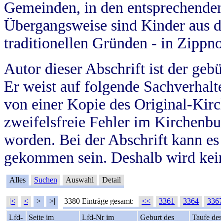
Gemeinden, in den entsprechende
Übergangsweise sind Kinder aus 
traditionellen Gründen - in Zippn
Autor dieser Abschrift ist der geb
Er weist auf folgende Sachverhalte
von einer Kopie des Original-Kirc
zweifelsfreie Fehler im Kirchenbuc
worden. Bei der Abschrift kann e
gekommen sein. Deshalb wird kein
Alles
Suchen
Auswahl
Detail
|<
<
>
>|
3380 Einträge gesamt:
<<
3361
3364
336
Lfd-
Seite im
Lfd-Nr im
Geburt des
Taufe de