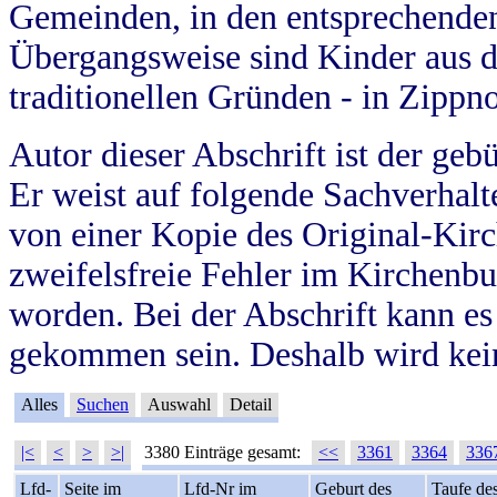
Gemeinden, in den entsprechende
Übergangsweise sind Kinder aus 
traditionellen Gründen - in Zippn
Autor dieser Abschrift ist der geb
Er weist auf folgende Sachverhalte
von einer Kopie des Original-Kirc
zweifelsfreie Fehler im Kirchenbuc
worden. Bei der Abschrift kann e
gekommen sein. Deshalb wird kein
Alles
Suchen
Auswahl
Detail
|<
<
>
>|
3380 Einträge gesamt:
<<
3361
3364
336
Lfd-
Seite im
Lfd-Nr im
Geburt des
Taufe de