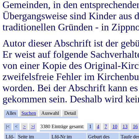
Gemeinden, in den entsprechende
Übergangsweise sind Kinder aus 
traditionellen Gründen - in Zippn
Autor dieser Abschrift ist der geb
Er weist auf folgende Sachverhalte
von einer Kopie des Original-Kirc
zweifelsfreie Fehler im Kirchenbuc
worden. Bei der Abschrift kann e
gekommen sein. Deshalb wird kein
Alles
Suchen
Auswahl
Detail
|<
<
>
>|
3380 Einträge gesamt:
1
4
7
10
13
16
Lfd-
Seite im
Lfd-Nr im
Geburt des
Taufe de