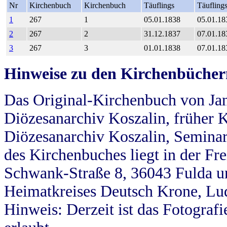
Nr
Kirchenbuch
Kirchenbuch
Täuflings
Täufling
1
267
1
05.01.1838
05.01.18
2
267
2
31.12.1837
07.01.18
3
267
3
01.01.1838
07.01.18
Hinweise zu den Kirchenbücher
Das Original-Kirchenbuch von Jan
Diözesanarchiv Koszalin, früher Kö
Diözesanarchiv Koszalin, Seminar
des Kirchenbuches liegt in der Fr
Schwank-Straße 8, 36043 Fulda u
Heimatkreises Deutsch Krone, Lu
Hinweis: Derzeit ist das Fotograf