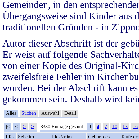
Gemeinden, in den entsprechende
Übergangsweise sind Kinder aus 
traditionellen Gründen - in Zippn
Autor dieser Abschrift ist der geb
Er weist auf folgende Sachverhalte
von einer Kopie des Original-Kirc
zweifelsfreie Fehler im Kirchenbuc
worden. Bei der Abschrift kann e
gekommen sein. Deshalb wird kein
Alles
Suchen
Auswahl
Detail
|<
<
>
>|
3380 Einträge gesamt:
1
4
7
10
13
16
Lfd-
Seite im
Lfd-Nr im
Geburt des
Taufe de