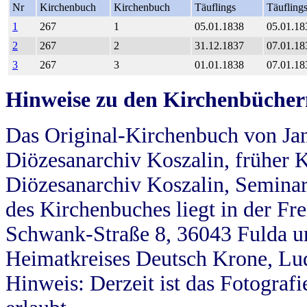
Nr
Kirchenbuch
Kirchenbuch
Täuflings
Täufling
1
267
1
05.01.1838
05.01.18
2
267
2
31.12.1837
07.01.18
3
267
3
01.01.1838
07.01.18
Hinweise zu den Kirchenbücher
Das Original-Kirchenbuch von Jan
Diözesanarchiv Koszalin, früher Kö
Diözesanarchiv Koszalin, Seminar
des Kirchenbuches liegt in der Fr
Schwank-Straße 8, 36043 Fulda u
Heimatkreises Deutsch Krone, Lu
Hinweis: Derzeit ist das Fotograf