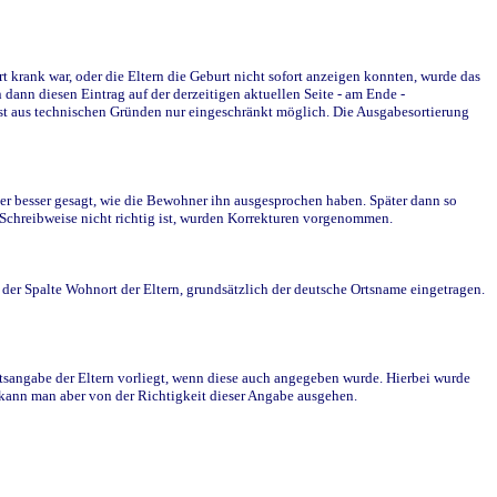
krank war, oder die Eltern die Geburt nicht sofort anzeigen konnten, wurde das
ann diesen Eintrag auf der derzeitigen aktuellen Seite - am Ende -
st aus technischen Gründen nur eingeschränkt möglich. Die Ausgabesortierung
r besser gesagt, wie die Bewohner ihn ausgesprochen haben. Später dann so
e Schreibweise nicht richtig ist, wurden Korrekturen vorgenommen.
r Spalte Wohnort der Eltern, grundsätzlich der deutsche Ortsname eingetragen.
rtsangabe der Eltern vorliegt, wenn diese auch angegeben wurde. Hierbei wurde
d kann man aber von der Richtigkeit dieser Angabe ausgehen.