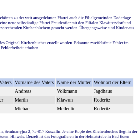
ehörten zu der weit ausgedehnten Pfarrei auch die Filialgemeinden Doderlage
ine neue selbständige Pfarrei Freudenfier mit den Filialen Klawittersdorf und
 entsprechenden Kirchenbüchern gesucht werden. Übergangsweise sind Kinder aus
des Original-Kirchenbuches erstellt worden. Erkannte zweifelsfreie Fehler im
Fehlerfreiheit erhoben.
Vaters
Vorname des Vaters
Name der Mutter
Wohnort der Eltern
Andreas
Volkmann
Jagdhaus
er
Martin
Klawun
Rederitz
Michael
Mellentin
Rederitz
in, Seminarryjna 2, 75-817 Koszalin. Je eine Kopie des Kirchenbuches liegt in der
en. Hinweis: Derzeit ist das Fotografieren in der Heimatstube in Bad Essen