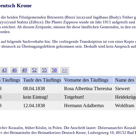
Deutsch Krone
ie beiden Filialgemeinden Briesenitz (Brzez`nica) und Jagdhaus (Budy). Früher g
yce) und Stabitz (Zdbice). Die Pfarrei Zippnow wurde im Jahr 1911 aufgeteilt und e
en errichtet. Ab diesem Zeitpunkt, müssen für diese ländlichen Gemeinden, in den
worden.
 auf folgende Sachverhalte hin: Die vorliegende Transkription ist von einer Kopie 
aber dennoch zu Übertragungsfehlern gekommen sein. Deshalb wird kein Anspruch auf 
43
46
49
52
55
58
>>
 Täuflings
Taufe des Täuflings
Vorname des Täuflings
Name des 
8
08.04.1838
Rosa Albertina Theresisa
Siewert
8
kein Eintrag!
Totgeburt!
Heidekrüg
8
12.04.1838
Hermann Adalbertus
Wohlfram
iv Koszalin, früher Köslin, in Polen. Die Anschrift lautet: Diözesanarchiv Koszal
v der Heimatstube des Heimatkreises Deutsch Krone, Ludwigsweg 10, 49152 Bad Ess