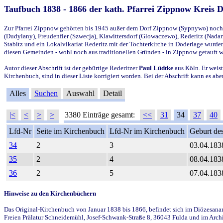
Taufbuch 1838 - 1866 der kath. Pfarrei Zippnow Kreis 
Zur Pfarrei Zippnow gehörten bis 1945 außer dem Dorf Zippnow (Sypnywo) noch d
(Dudylany), Freudenfier (Szwecja), Klawittersdorf (Glowaczewo), Rederitz (Nadarz
Stabitz und ein Lokalvikariat Rederitz mit der Tochterkirche in Doderlage wurd
diesen Gemeinden - wohl noch aus traditionellen Gründen - in Zippnow getauft 
Autor dieser Abschrift ist der gebürtige Rederitzer
Paul Lüdtke
aus Köln. Er weist
Kirchenbuch, sind in dieser Liste korrigiert worden. Bei der Abschrift kann es 
Alles
Suchen
Auswahl
Detail
|<
<
>
>|
3380 Einträge gesamt:
<<
31
34
37
40
Lfd-Nr
Seite im Kirchenbuch
Lfd-Nr im Kirchenbuch
Geburt des
34
2
3
03.04.183
35
2
4
08.04.183
36
2
5
07.04.183
Hinweise zu den Kirchenbüchern
Das Original-Kirchenbuch von Januar 1838 bis 1866, befindet sich im Diözesanarch
Freien Prälatur Schneidemühl, Josef-Schwank-Straße 8, 36043 Fulda und im Archi