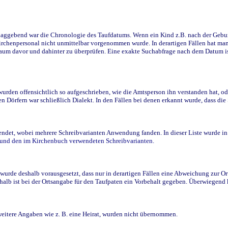
ggebend war die Chronologie des Taufdatums. Wenn ein Kind z.B. nach der Geburt 
rchenpersonal nicht unmittelbar vorgenommen wurde. In derartigen Fällen hat man d
raum davor und dahinter zu überprüfen. Eine exakte Suchabfrage nach dem Datum i
den offensichtlich so aufgeschrieben, wie die Amtsperson ihn verstanden hat, ode
n Dörfern war schließlich Dialekt. In den Fällen bei denen erkannt wurde, dass di
t, wobei mehrere Schreibvarianten Anwendung fanden. In dieser Liste wurde in de
n und den im Kirchenbuch verwendeten Schreibvarianten.
wurde deshalb vorausgesetzt, dass nur in derartigen Fällen eine Abweichung zur O
eshalb ist bei der Ortsangabe für den Taufpaten ein Vorbehalt gegeben. Überwiegen
weitere Angaben wie z. B. eine Heirat, wurden nicht übernommen.