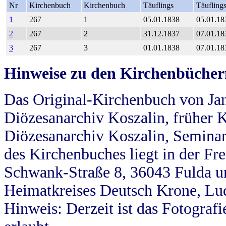
Nr
Kirchenbuch
Kirchenbuch
Täuflings
Täufling
1
267
1
05.01.1838
05.01.18
2
267
2
31.12.1837
07.01.18
3
267
3
01.01.1838
07.01.18
Hinweise zu den Kirchenbücher
Das Original-Kirchenbuch von Jan
Diözesanarchiv Koszalin, früher Kö
Diözesanarchiv Koszalin, Seminar
des Kirchenbuches liegt in der Fr
Schwank-Straße 8, 36043 Fulda u
Heimatkreises Deutsch Krone, Lu
Hinweis: Derzeit ist das Fotograf