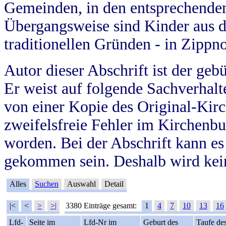
Gemeinden, in den entsprechende
Übergangsweise sind Kinder aus 
traditionellen Gründen - in Zippn
Autor dieser Abschrift ist der geb
Er weist auf folgende Sachverhalte
von einer Kopie des Original-Kirc
zweifelsfreie Fehler im Kirchenbuc
worden. Bei der Abschrift kann e
gekommen sein. Deshalb wird kein
Alles
Suchen
Auswahl
Detail
|<
<
>
>|
3380 Einträge gesamt:
1
4
7
10
13
16
Lfd-
Seite im
Lfd-Nr im
Geburt des
Taufe de