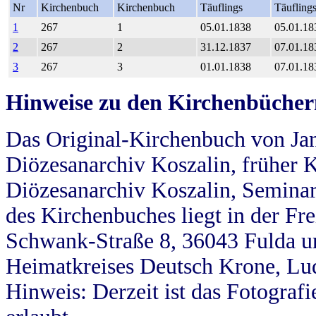
Nr
Kirchenbuch
Kirchenbuch
Täuflings
Täufling
1
267
1
05.01.1838
05.01.18
2
267
2
31.12.1837
07.01.18
3
267
3
01.01.1838
07.01.18
Hinweise zu den Kirchenbücher
Das Original-Kirchenbuch von Jan
Diözesanarchiv Koszalin, früher Kö
Diözesanarchiv Koszalin, Seminar
des Kirchenbuches liegt in der Fr
Schwank-Straße 8, 36043 Fulda u
Heimatkreises Deutsch Krone, Lu
Hinweis: Derzeit ist das Fotograf