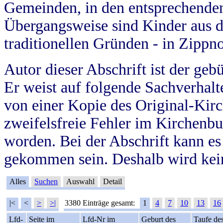
Gemeinden, in den entsprechende
Übergangsweise sind Kinder aus 
traditionellen Gründen - in Zippn
Autor dieser Abschrift ist der geb
Er weist auf folgende Sachverhalte
von einer Kopie des Original-Kirc
zweifelsfreie Fehler im Kirchenbuc
worden. Bei der Abschrift kann e
gekommen sein. Deshalb wird kein
Alles
Suchen
Auswahl
Detail
|<
<
>
>|
3380 Einträge gesamt:
1
4
7
10
13
16
Lfd-
Seite im
Lfd-Nr im
Geburt des
Taufe de