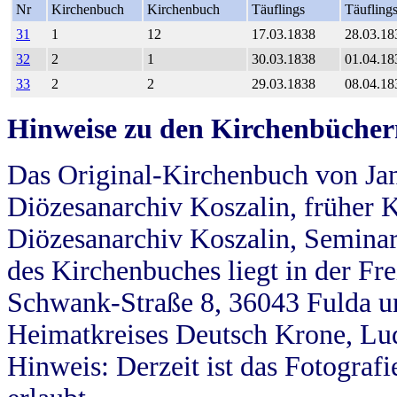
Nr
Kirchenbuch
Kirchenbuch
Täuflings
Täufling
31
1
12
17.03.1838
28.03.18
32
2
1
30.03.1838
01.04.18
33
2
2
29.03.1838
08.04.18
Hinweise zu den Kirchenbücher
Das Original-Kirchenbuch von Jan
Diözesanarchiv Koszalin, früher Kö
Diözesanarchiv Koszalin, Seminar
des Kirchenbuches liegt in der Fr
Schwank-Straße 8, 36043 Fulda u
Heimatkreises Deutsch Krone, Lu
Hinweis: Derzeit ist das Fotograf