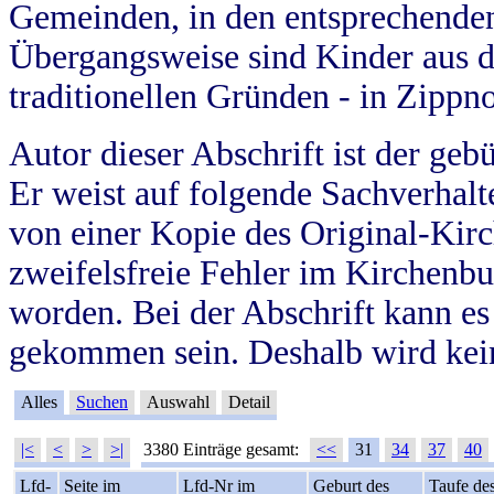
Gemeinden, in den entsprechende
Übergangsweise sind Kinder aus 
traditionellen Gründen - in Zippn
Autor dieser Abschrift ist der geb
Er weist auf folgende Sachverhalte
von einer Kopie des Original-Kirc
zweifelsfreie Fehler im Kirchenbuc
worden. Bei der Abschrift kann e
gekommen sein. Deshalb wird kein
Alles
Suchen
Auswahl
Detail
|<
<
>
>|
3380 Einträge gesamt:
<<
31
34
37
40
Lfd-
Seite im
Lfd-Nr im
Geburt des
Taufe de