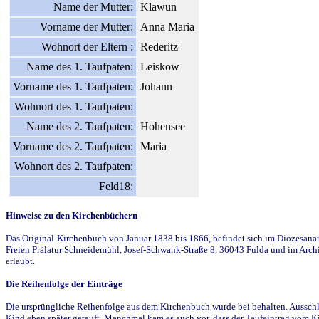
Name der Mutter:
Klawun
Vorname der Mutter:
Anna Maria
Wohnort der Eltern :
Rederitz
Name des 1. Taufpaten:
Leiskow
Vorname des 1. Taufpaten:
Johann
Wohnort des 1. Taufpaten:
Name des 2. Taufpaten:
Hohensee
Vorname des 2. Taufpaten:
Maria
Wohnort des 2. Taufpaten:
Feld18:
Hinweise zu den Kirchenbüchern
Das Original-Kirchenbuch von Januar 1838 bis 1866, befindet sich im Diözesanarch
Freien Prälatur Schneidemühl, Josef-Schwank-Straße 8, 36043 Fulda und im Archi
erlaubt.
Die Reihenfolge der Einträge
Die ursprüngliche Reihenfolge aus dem Kirchenbuch wurde bei behalten. Ausschla
Kind eben später getauft. Manchmal kam es auch vor, dass der Taufeintrag vom Ki