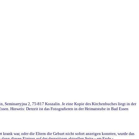
in, Seminarryjna 2, 75-817 Koszalin. Je eine Kopie des Kirchenbuches liegt in der
en. Hinweis: Derzeit ist das Fotografieren in der Heimatstube in Bad Essen
krank war, oder die Eltern die Geburt nicht sofort anzeigen konnten, wurde das
ann diesen Eintrag auf der derzeitigen aktuellen Seite - am Ende -