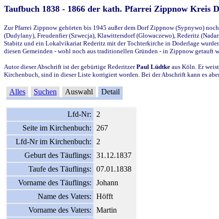
Taufbuch 1838 - 1866 der kath. Pfarrei Zippnow Kreis 
Zur Pfarrei Zippnow gehörten bis 1945 außer dem Dorf Zippnow (Sypnywo) noch d
(Dudylany), Freudenfier (Szwecja), Klawittersdorf (Glowaczewo), Rederitz (Nadarz
Stabitz und ein Lokalvikariat Rederitz mit der Tochterkirche in Doderlage wurd
diesen Gemeinden - wohl noch aus traditionellen Gründen - in Zippnow getauft 
Autor dieser Abschrift ist der gebürtige Rederitzer
Paul Lüdtke
aus Köln. Er weist
Kirchenbuch, sind in dieser Liste korrigiert worden. Bei der Abschrift kann es 
Alles
Suchen
Auswahl
Detail
Lfd-Nr:
2
Seite im Kirchenbuch:
267
Lfd-Nr im Kirchenbuch:
2
Geburt des Täuflings:
31.12.1837
Taufe des Täuflings:
07.01.1838
Vorname des Täuflings:
Johann
Name des Vaters:
Höfft
Vorname des Vaters:
Martin