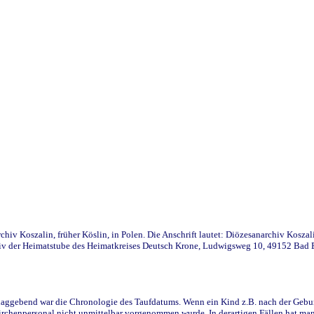
iv Koszalin, früher Köslin, in Polen. Die Anschrift lautet: Diözesanarchiv Koszal
v der Heimatstube des Heimatkreises Deutsch Krone, Ludwigsweg 10, 49152 Bad Ess
ggebend war die Chronologie des Taufdatums. Wenn ein Kind z.B. nach der Geburt 
rchenpersonal nicht unmittelbar vorgenommen wurde. In derartigen Fällen hat man d