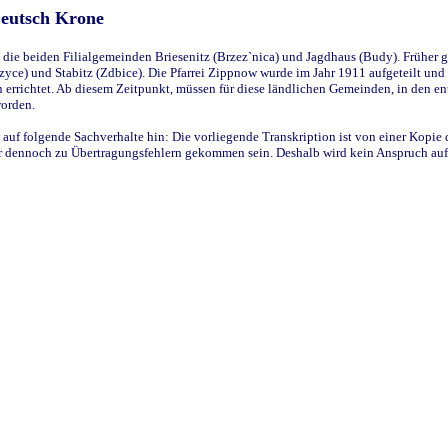
Deutsch Krone
ie beiden Filialgemeinden Briesenitz (Brzez`nica) und Jagdhaus (Budy). Früher g
yce) und Stabitz (Zdbice). Die Pfarrei Zippnow wurde im Jahr 1911 aufgeteilt und e
en errichtet. Ab diesem Zeitpunkt, müssen für diese ländlichen Gemeinden, in den
worden.
 auf folgende Sachverhalte hin: Die vorliegende Transkription ist von einer Kopie 
aber dennoch zu Übertragungsfehlern gekommen sein. Deshalb wird kein Anspruch auf 