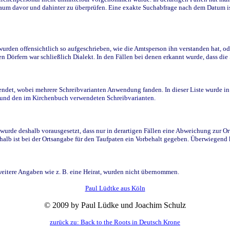
raum davor und dahinter zu überprüfen. Eine exakte Suchabfrage nach dem Datum i
den offensichtlich so aufgeschrieben, wie die Amtsperson ihn verstanden hat, ode
n Dörfern war schließlich Dialekt. In den Fällen bei denen erkannt wurde, dass di
t, wobei mehrere Schreibvarianten Anwendung fanden. In dieser Liste wurde in de
n und den im Kirchenbuch verwendeten Schreibvarianten.
wurde deshalb vorausgesetzt, dass nur in derartigen Fällen eine Abweichung zur O
eshalb ist bei der Ortsangabe für den Taufpaten ein Vorbehalt gegeben. Überwiegen
weitere Angaben wie z. B. eine Heirat, wurden nicht übernommen.
Paul Lüdtke aus Köln
© 2009 by Paul Lüdke und Joachim Schulz
zurück zu: Back to the Roots in Deutsch Krone