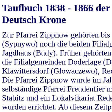
Taufbuch 1838 - 1866 der
Deutsch Krone
Zur Pfarrei Zippnow gehörten bi
(Sypnywo) noch die beiden Filial
Jagdhaus (Budy). Früher gehörten 
die Filialgemeinden Doderlage (D
Klawittersdorf (Glowaczewo), Red
Die Pfarrei Zippnow wurde im Jah
selbständige Pfarrei Freudenfier m
Stabitz und ein Lokalvikariat Red
wurden errichtet. Ab diesem Zeitp