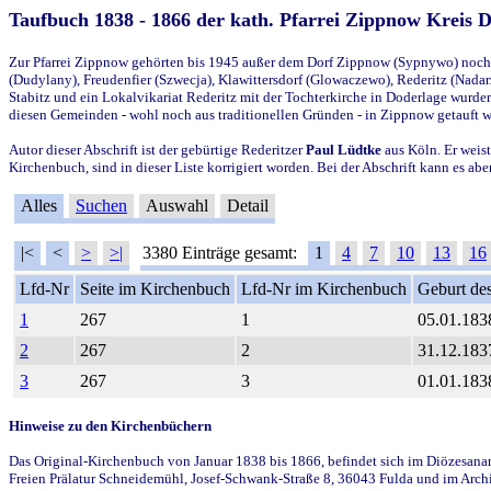
Taufbuch 1838 - 1866 der kath. Pfarrei Zippnow Kreis 
Zur Pfarrei Zippnow gehörten bis 1945 außer dem Dorf Zippnow (Sypnywo) noch d
(Dudylany), Freudenfier (Szwecja), Klawittersdorf (Glowaczewo), Rederitz (Nadarz
Stabitz und ein Lokalvikariat Rederitz mit der Tochterkirche in Doderlage wurd
diesen Gemeinden - wohl noch aus traditionellen Gründen - in Zippnow getauft 
Autor dieser Abschrift ist der gebürtige Rederitzer
Paul Lüdtke
aus Köln. Er weist
Kirchenbuch, sind in dieser Liste korrigiert worden. Bei der Abschrift kann es 
Alles
Suchen
Auswahl
Detail
|<
<
>
>|
3380 Einträge gesamt:
1
4
7
10
13
16
Lfd-Nr
Seite im Kirchenbuch
Lfd-Nr im Kirchenbuch
Geburt des
1
267
1
05.01.183
2
267
2
31.12.183
3
267
3
01.01.183
Hinweise zu den Kirchenbüchern
Das Original-Kirchenbuch von Januar 1838 bis 1866, befindet sich im Diözesanarch
Freien Prälatur Schneidemühl, Josef-Schwank-Straße 8, 36043 Fulda und im Archi