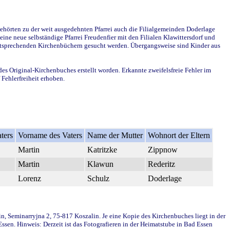
ehörten zu der weit ausgedehnten Pfarrei auch die Filialgemeinden Doderlage
ine neue selbständige Pfarrei Freudenfier mit den Filialen Klawittersdorf und
 entsprechenden Kirchenbüchern gesucht werden. Übergangsweise sind Kinder aus
des Original-Kirchenbuches erstellt worden. Erkannte zweifelsfreie Fehler im
Fehlerfreiheit erhoben.
ters
Vorname des Vaters
Name der Mutter
Wohnort der Eltern
Martin
Katritzke
Zippnow
Martin
Klawun
Rederitz
Lorenz
Schulz
Doderlage
in, Seminarryjna 2, 75-817 Koszalin. Je eine Kopie des Kirchenbuches liegt in der
en. Hinweis: Derzeit ist das Fotografieren in der Heimatstube in Bad Essen