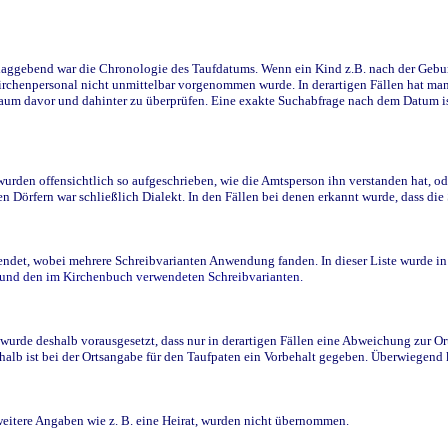
ggebend war die Chronologie des Taufdatums. Wenn ein Kind z.B. nach der Geburt 
rchenpersonal nicht unmittelbar vorgenommen wurde. In derartigen Fällen hat man d
raum davor und dahinter zu überprüfen. Eine exakte Suchabfrage nach dem Datum i
den offensichtlich so aufgeschrieben, wie die Amtsperson ihn verstanden hat, ode
n Dörfern war schließlich Dialekt. In den Fällen bei denen erkannt wurde, dass di
t, wobei mehrere Schreibvarianten Anwendung fanden. In dieser Liste wurde in de
n und den im Kirchenbuch verwendeten Schreibvarianten.
wurde deshalb vorausgesetzt, dass nur in derartigen Fällen eine Abweichung zur O
eshalb ist bei der Ortsangabe für den Taufpaten ein Vorbehalt gegeben. Überwiegen
weitere Angaben wie z. B. eine Heirat, wurden nicht übernommen.