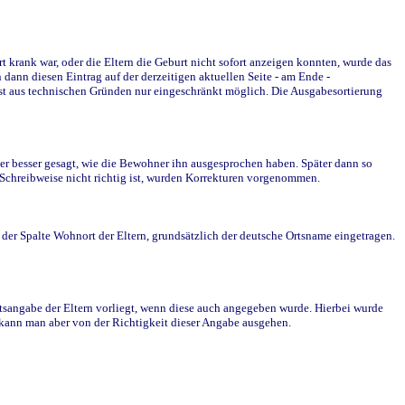
krank war, oder die Eltern die Geburt nicht sofort anzeigen konnten, wurde das
ann diesen Eintrag auf der derzeitigen aktuellen Seite - am Ende -
st aus technischen Gründen nur eingeschränkt möglich. Die Ausgabesortierung
r besser gesagt, wie die Bewohner ihn ausgesprochen haben. Später dann so
e Schreibweise nicht richtig ist, wurden Korrekturen vorgenommen.
r Spalte Wohnort der Eltern, grundsätzlich der deutsche Ortsname eingetragen.
rtsangabe der Eltern vorliegt, wenn diese auch angegeben wurde. Hierbei wurde
d kann man aber von der Richtigkeit dieser Angabe ausgehen.