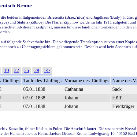
Deutsch Krone
ie beiden Filialgemeinden Briesenitz (Brzez`nica) und Jagdhaus (Budy). Früher g
yce) und Stabitz (Zdbice). Die Pfarrei Zippnow wurde im Jahr 1911 aufgeteilt und e
en errichtet. Ab diesem Zeitpunkt, müssen für diese ländlichen Gemeinden, in den
worden.
 auf folgende Sachverhalte hin: Die vorliegende Transkription ist von einer Kopie 
aber dennoch zu Übertragungsfehlern gekommen sein. Deshalb wird kein Anspruch auf 
19
22
25
28
>>
 Täuflings
Taufe des Täuflings
Vorname des Täuflings
Name des Va
8
05.01.1838
Catharina
Sack
7
07.01.1838
Johann
Höfft
8
07.01.1838
Johann
Heidkrüger
iv Koszalin, früher Köslin, in Polen. Die Anschrift lautet: Diözesanarchiv Koszal
v der Heimatstube des Heimatkreises Deutsch Krone, Ludwigsweg 10, 49152 Bad Ess